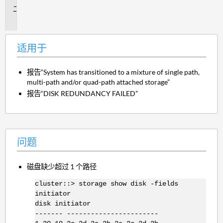
问
题
适用于
报告“System has transitioned to a mixture of single path,
multi-path and/or quad-path attached storage”
报告“DISK REDUNDANCY FAILED”
问题
磁盘缺少超过 1 个路径
cluster::> storage show disk -fields
initiator
disk initiator
------- -----------------------