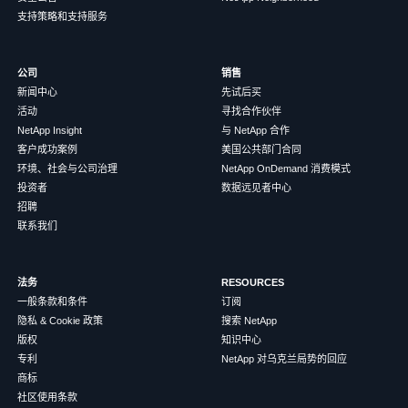
支持策略和支持服务
公司
销售
新闻中心
先试后买
活动
寻找合作伙伴
NetApp Insight
与 NetApp 合作
客户成功案例
美国公共部门合同
环境、社会与公司治理
NetApp OnDemand 消费模式
投资者
数据远见者中心
招聘
联系我们
法务
RESOURCES
一般条款和条件
订阅
隐私 & Cookie 政策
搜索 NetApp
版权
知识中心
专利
NetApp 对乌克兰局势的回应
商标
社区使用条款