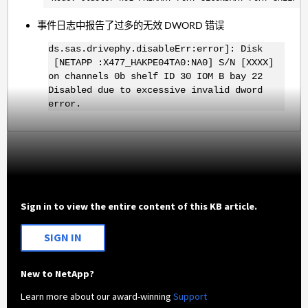
事件日志中报告了过多的无效 DWORD 错误
ds.sas.drivephy.disableErr:error]: Disk
[NETAPP :X477_HAKPE04TA0:NA0] S/N [XXXX]
on channels 0b shelf ID 30 IOM B bay 22
Disabled due to excessive invalid dword
error.
Sign in to view the entire content of this KB article.
SIGN IN
New to NetApp?
Learn more about our award-winning
Support