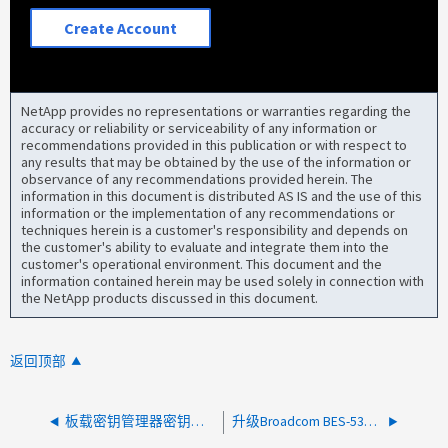
Create Account
NetApp provides no representations or warranties regarding the
accuracy or reliability or serviceability of any information or
recommendations provided in this publication or with respect to
any results that may be obtained by the use of the information or
observance of any recommendations provided herein. The
information in this document is distributed AS IS and the use of this
information or the implementation of any recommendations or
techniques herein is a customer's responsibility and depends on
the customer's ability to evaluate and integrate them into the
customer's operational environment. This document and the
information contained herein may be used solely in connection with
the NetApp products discussed in this document.
返回顶部
板载密钥管理器密钥在 MetroCluster 中的集群之间不匹配
升级Broadcom BES-53248交换机后、2个ISL中的一个发生故障