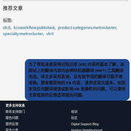
推荐文章
标签
cb:0
kcsworkflow:published
product-categories:metrocluster
specialty:metrocluster
vb:0
为了帮助读者获得对知识库 (KB) 内容的基本了解，本
网站上的翻译内容均由神经机器翻译 (NMT) 工具翻译
完成。译文多采用直译，且有些字词的翻译可能不甚
准确。要查看原始的 KB 内容，请浏览英文版本。如您
发现任何翻译错误或影响 KB 准确性的问题，可以使用
文章底部的反馈选项报告问题。
更多支持信息
联系支持部门
培训
报告问题
社区
提供反馈
Digital Support Blog
安全公告
NetApp Neighborhood