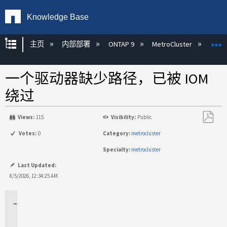
Knowledge Base
扩展/隐缩全局层次
主页
内部部署
ONTAP 9
MetroCluster
M
一个驱动器缺少路径，已被 IOM
绕过
Views:
115
Visibility:
Public
另
Votes:
0
Category:
metrocluster
存
Specialty:
metrocluster
为
PDF
Last Updated:
8/5/2026, 12:34:25 AM
适
用
于