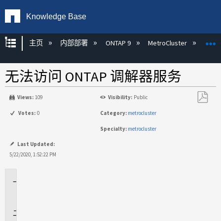
Knowledge Base
扩展/隐缩全局层次
主页
内部部署
ONTAP 9
MetroCluster
M
无法访问 ONTAP 调解器服务
Views:
109
Visibility:
Public
另
Votes:
0
Category:
metrocluster
存
Specialty:
metrocluster
为
PDF
Last Updated:
5/22/2020, 1:52:22 PM
适
用
于
解