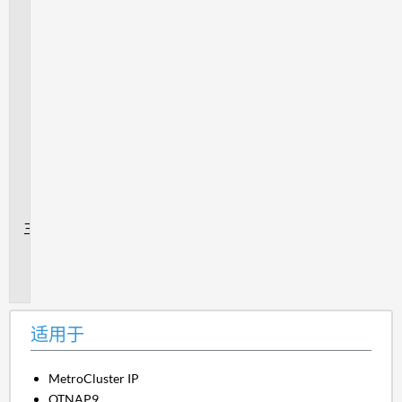
规
则
提
供
的
信
息，
我
该
怎
么
办？
其
他
信
息
适用于
MetroCluster IP
OTNAP9.