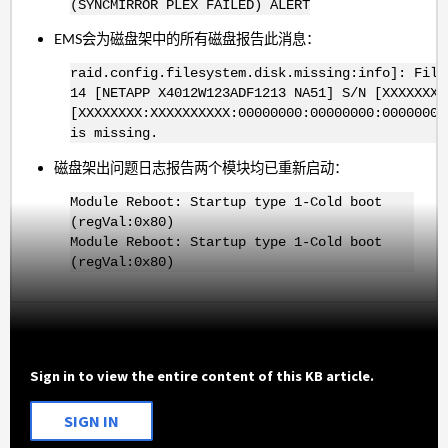
(SYNCMIRROR PLEX FAILED) ALERT
EMS会为磁盘架中的所有磁盘报告此消息：
raid.config.filesystem.disk.missing:info]: File
14 [NETAPP X4012W123ADF1213 NA51] S/N [XXXXXXXX
[XXXXXXXX:XXXXXXXXXX:00000000:00000000:00000000
is missing.
磁盘架出问题日志报告两个模块均已重新启动：
Module Reboot: Startup type 1-Cold boot
(regVal:0x80)
Module Reboot: Startup type 1-Cold boot
(regVal:0x80)
Sign in to view the entire content of this KB article.
SIGN IN