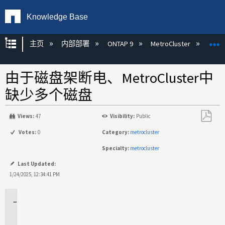
Knowledge Base
扩展/隐缩全局层次
主页
内部部署
ONTAP 9
MetroCluster
M
由于磁盘架断电、MetroCluster中
缺少多个磁盘
Views:
47
Visibility:
Public
另
Votes:
0
Category:
metrocluster
存
Specialty:
metrocluster
为
PDF
Last Updated:
1/24/2025, 12:34:41 PM
适
用
场