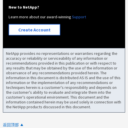
New to NetApp?
Learn more about our award-winning
Support
Create Account
NetApp provides no representations or warranties regarding the
accuracy or reliability or serviceability of any information or
recommendations provided in this publication or with respect to
any results that may be obtained by the use of the information or
observance of any recommendations provided herein. The
information in this document is distributed AS IS and the use of this
information or the implementation of any recommendations or
techniques herein is a customer's responsibility and depends on
the customer's ability to evaluate and integrate them into the
customer's operational environment. This document and the
information contained herein may be used solely in connection with
the NetApp products discussed in this document.
返回顶部