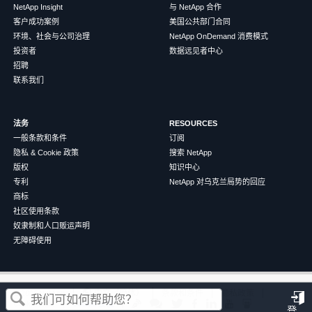
NetApp Insight
与 NetApp 合作
客户成功案例
美国公共部门合同
环境、社会与公司治理
NetApp OnDemand 消费模式
投资者
数据远见者中心
招聘
联系我们
法务
RESOURCES
一般条款和条件
订阅
隐私 & Cookie 政策
搜索 NetApp
版权
知识中心
专利
NetApp 对乌克兰局势的回应
商标
社区使用条款
奴隶制和人口贩运声明
无障碍使用
这篇文章对您有帮助吗？
©
2026
NetApp
中文（简体）
条款和条件
隐私政策
Cookie 政策
Cookie 设置
登