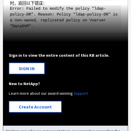
时，返回以下错误：
Error: Failed to modify the policy "ldap-
policy-DR". Reason: Policy "ldap-policy-DR" is
a non-owned, replicated policy on Vserver
"DataSVM".
Sign in to view the entire content of this KB article.
SIGN IN
New to NetApp?
Learn more about our award-winning
Support
Create Account
NetApp provides no representations or warranties regarding the