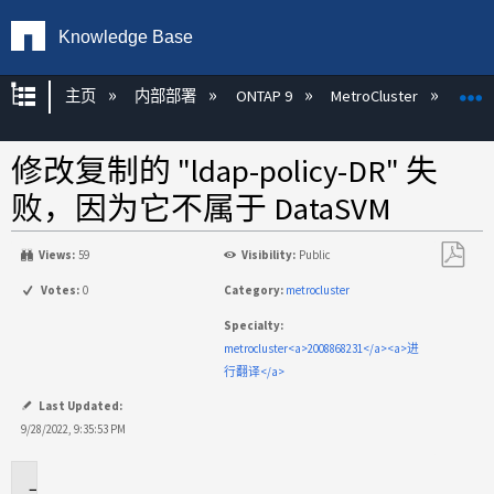
Knowledge Base
扩展/隐缩全局层次
主页
内部部署
ONTAP 9
MetroCluster
M
修改复制的 "ldap-policy-DR" 失
败，因为它不属于 DataSVM
Views:
59
Visibility:
Public
另
Votes:
0
Category:
metrocluster
存
Specialty:
为
metrocluster<a>2008868231</a><a>进
PDF
行翻译</a>
Last Updated:
9/28/2022, 9:35:53 PM
适