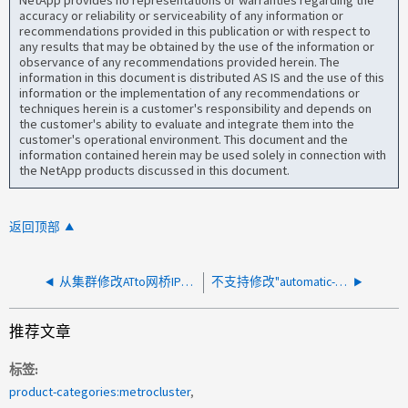
accuracy or reliability or serviceability of any information or
recommendations provided in this publication or with respect to
any results that may be obtained by the use of the information or
observance of any recommendations provided herein. The
information in this document is distributed AS IS and the use of this
information or the implementation of any recommendations or
techniques herein is a customer's responsibility and depends on
the customer's ability to evaluate and integrate them into the
customer's operational environment. This document and the
information contained herein may be used solely in connection with
the NetApp products discussed in this document.
返回顶部
从集群修改ATto网桥IP地址失败
不支持修改"automatic-switchover-onfailure"选项，因为介体磁盘未正确连接到两个节点
推荐文章
标签
product-categories:metrocluster