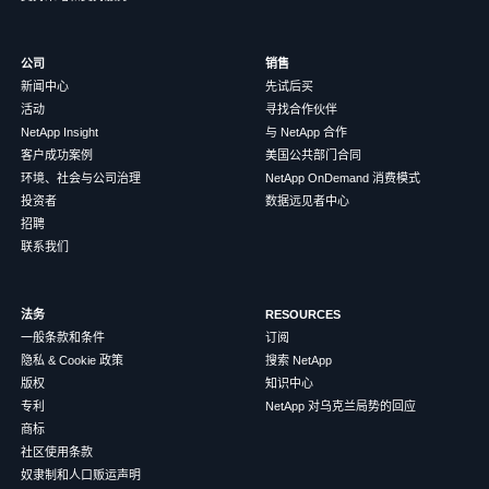
公司
销售
新闻中心
先试后买
活动
寻找合作伙伴
NetApp Insight
与 NetApp 合作
客户成功案例
美国公共部门合同
环境、社会与公司治理
NetApp OnDemand 消费模式
投资者
数据远见者中心
招聘
联系我们
法务
RESOURCES
一般条款和条件
订阅
隐私 & Cookie 政策
搜索 NetApp
版权
知识中心
专利
NetApp 对乌克兰局势的回应
商标
社区使用条款
奴隶制和人口贩运声明