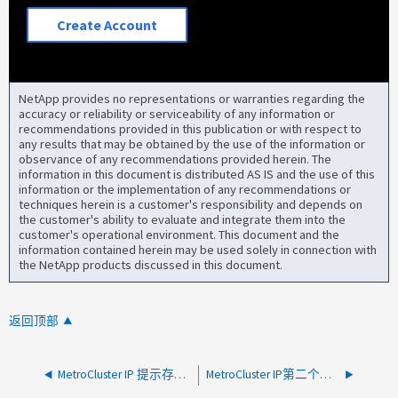
Create Account
NetApp provides no representations or warranties regarding the
accuracy or reliability or serviceability of any information or
recommendations provided in this publication or with respect to
any results that may be obtained by the use of the information or
observance of any recommendations provided herein. The
information in this document is distributed AS IS and the use of this
information or the implementation of any recommendations or
techniques herein is a customer's responsibility and depends on
the customer's ability to evaluate and integrate them into the
customer's operational environment. This document and the
information contained herein may be used solely in connection with
the NetApp products discussed in this document.
返回顶部
MetroCluster IP 提示存储故障转移互连错误、 NVRAM 日志未同步、磁盘清单未交换
MetroCluster IP第二个集群在第一次集群断电后关闭