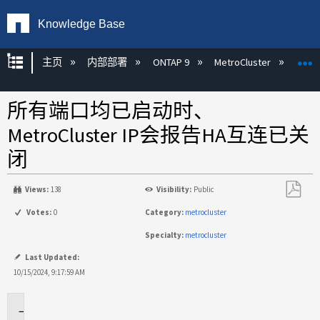
Knowledge Base
扩展/隐缩全局层次
主页
内部部署
ONTAP 9
MetroCluster
M
所有端口均已启动时、
MetroCluster IP会报告HA互连已关
闭
Views:
138
Visibility:
Public
另
Votes:
0
Category:
metrocluster
存
Specialty:
metrocluster
为
PDF
Last Updated:
10/15/2024, 9:17:59 AM
适