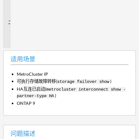
用
场
景
问
题
描
述
适用场景
MetroCluster IP
可执行存储故障转移(
)
storage failover show
HA互连已启动(
metrocluster interconnect show -
)
partner-type HA
ONTAP 9
问题描述