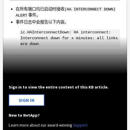
在所有端口均已启动时接收
(HA INTERCONNECT DOWN)
事件。
ALERT
事件日志中会报告以下内容。
ic.HAInterconnectDown: HA interconnect:
Interconnect down for x minutes: all links
are down
Sign in to view the entire content of this KB article.
SIGN IN
New to NetApp?
Learn more about our award-winning
Support