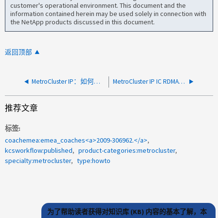
customer's operational environment. This document and the
information contained herein may be used solely in connection with
the NetApp products discussed in this document.
返回顶部
MetroCluster IP：如何检查集群之间是否共享分区？
MetroCluster IP IC RDMA连接已关闭
推荐文章
标签
coachemea:emea_coaches<a>2009-306962.</a>
kcsworkflow:published
product-categories:metrocluster
specialty:metrocluster
type:howto
为了帮助读者获得对知识库 (KB) 内容的基本了解，本