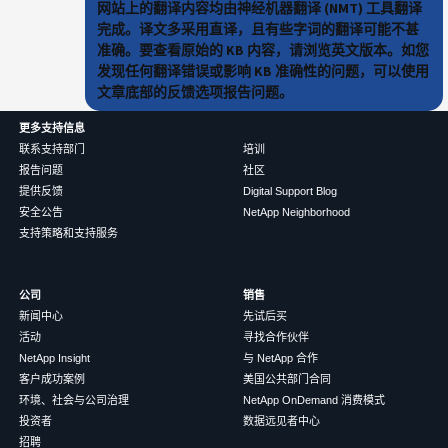
网站上的翻译内容均由神经机器翻译 (NMT) 工具翻译
完成。译文多采用直译，且有些字词的翻译可能不甚
准确。要查看原始的 KB 内容，请浏览英文版本。如您
发现任何翻译错误或影响 KB 准确性的问题，可以使用
文章底部的反馈选项报告问题。
更多支持信息
联系支持部门
培训
报告问题
社区
提供反馈
Digital Support Blog
安全公告
NetApp Neighborhood
支持策略和支持服务
公司
销售
新闻中心
先试后买
活动
寻找合作伙伴
NetApp Insight
与 NetApp 合作
客户成功案例
美国公共部门合同
环境、社会与公司治理
NetApp OnDemand 消费模式
投资者
数据远见者中心
招聘