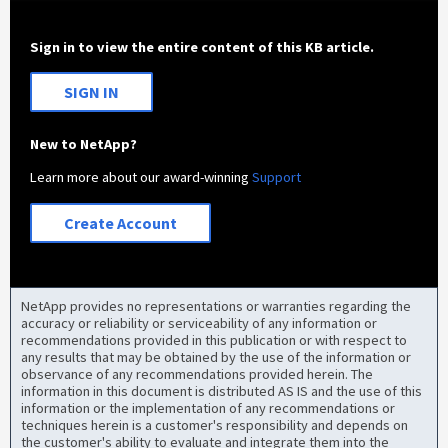
Sign in to view the entire content of this KB article.
SIGN IN
New to NetApp?
Learn more about our award-winning
Support
Create Account
NetApp provides no representations or warranties regarding the
accuracy or reliability or serviceability of any information or
recommendations provided in this publication or with respect to
any results that may be obtained by the use of the information or
observance of any recommendations provided herein. The
information in this document is distributed AS IS and the use of this
information or the implementation of any recommendations or
techniques herein is a customer's responsibility and depends on
the customer's ability to evaluate and integrate them into the