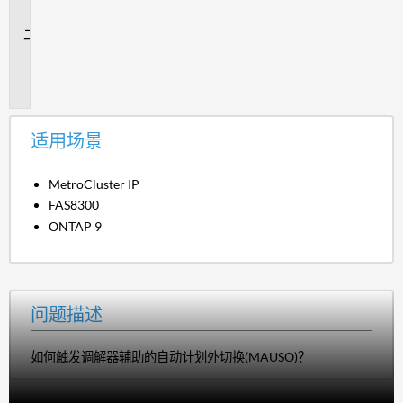
景
问
题
描
述
适用场景
MetroCluster IP
FAS8300
ONTAP 9
问题描述
如何触发调解器辅助的自动计划外切换(MAUSO)？