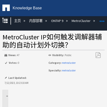
Knowledge Base
扩展/隐缩全局层次
主页
内部部署
ONTAP 9
MetroCluster
M
MetroCluster IP如何触发调解器辅
助的自动计划外切换？
Views:
47
Visibility:
Public
另
Votes:
0
Category:
metrocluster
存
Specialty:
metrocluster
为
PDF
Last Updated:
7/12/2023, 10:23:10 AM
适
用
场