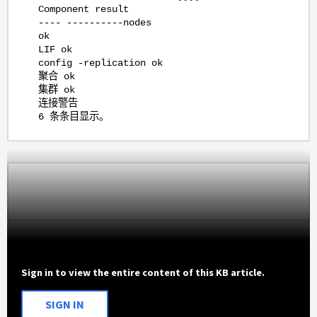
Component result
---- ----------nodes
ok
LIF ok
config -replication ok
聚合 ok
集群 ok
连接警告
6 条条目显示。
Sign in to view the entire content of this KB article.
SIGN IN