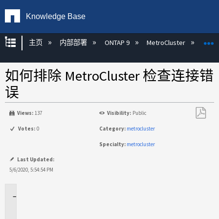
Knowledge Base
扩展/隐缩全局层次
主页
内部部署
ONTAP 9
MetroCluster
M
如何排除 MetroCluster 检查连接错
误
Views:
137
Visibility:
Public
另
Votes:
0
Category:
metrocluster
存
Specialty:
metrocluster
为
PDF
Last Updated:
5/6/2020, 5:54:54 PM
适
用
于