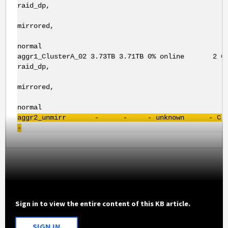
raid_dp,
mirrored,
normal
aggr1_ClusterA_02 3.73TB 3.71TB 0% online 2
raid_dp,
mirrored,
normal
aggr2
_
unmirr
- - - unknown -
Cl
-
Sign in to view the entire content of this KB article.
SIGN IN