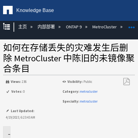
Knowledge Base
扩展/隐缩全局层次
主页
内部部署
ONTAP 9
MetroCluster
M
如何在存储丢失的灾难发生后删
除 MetroCluster 中陈旧的未镜像聚
合条目
Views:
236
Visibility:
Public
另
Votes:
0
Category:
metrocluster
存
Specialty:
metrocluster
为
PDF
Last Updated:
4/19/2023, 6:23:43 AM
适