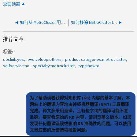
返回顶部
如何从 MetroCluster 配置中移除节点 - 解决指南
如何移除 MetroCluster IP 配置并将其作为独立的 HA 集群使用
推荐文章
标签
doclink:yes
evolveloop:others
product-categories:metrocluster
selfservice:no
specialty:metrocluster
type:howto
为了帮助读者获得对知识库 (KB) 内容的基本了解，本
网站上的翻译内容均由神经机器翻译 (NMT) 工具翻译
完成。译文多采用直译，且有些字词的翻译可能不甚
准确。要查看原始的 KB 内容，请浏览英文版本。如您
发现任何翻译错误或影响 KB 准确性的问题，可以使用
文章底部的反馈选项报告问题。