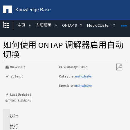
Knowledge Base
扩展/隐缩全局层次
主页
内部部署
ONTAP 9
MetroCluster
M
如何使用 ONTAP 调解器启用自动
切换
Views:
177
Visibility:
Public
另
Votes:
0
Category:
metrocluster
存
Specialty:
metrocluster
为
PDF
Last Updated:
9/7/2021, 5:52:50 AM
执行
适
用
执行
场