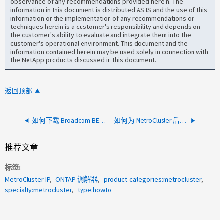
observance of any recommendations provided herein. The
information in this document is distributed AS IS and the use of this
information or the implementation of any recommendations or
techniques herein is a customer's responsibility and depends on
the customer's ability to evaluate and integrate them into the
customer's operational environment. This document and the
information contained herein may be used solely in connection with
the NetApp products discussed in this document.
返回顶部
如何下载 Broadcom BES 交换机的固件
如何为 MetroCluster 后端交换机启用运行状况监控
推荐文章
标签
MetroCluster IP
ONTAP 调解器
product-categories:metrocluster
specialty:metrocluster
type:howto