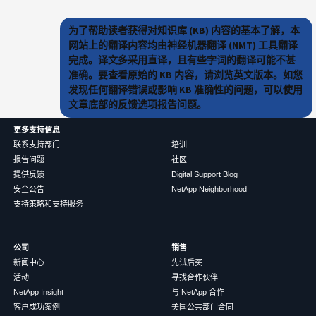
为了帮助读者获得对知识库 (KB) 内容的基本了解，本
网站上的翻译内容均由神经机器翻译 (NMT) 工具翻译
完成。译文多采用直译，且有些字词的翻译可能不甚
准确。要查看原始的 KB 内容，请浏览英文版本。如您
发现任何翻译错误或影响 KB 准确性的问题，可以使用
文章底部的反馈选项报告问题。
更多支持信息
联系支持部门
培训
报告问题
社区
提供反馈
Digital Support Blog
安全公告
NetApp Neighborhood
支持策略和支持服务
公司
销售
新闻中心
先试后买
活动
寻找合作伙伴
NetApp Insight
与 NetApp 合作
客户成功案例
美国公共部门合同