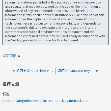
recommendations provided in this publication or with respect to
any results that may be obtained by the use of the information or
observance of any recommendations provided herein. The
information in this document is distributed AS IS and the use of this
information or the implementation of any recommendations or
techniques herein is a customer's responsibility and depends on
the customer's ability to evaluate and integrate them into the
customer's operational environment. This document and the
information contained herein may be used solely in connection with
the NetApp products discussed in this document.
返回顶部
如何更改 ATTO FibreBridge 符号名称
如何将 SyncMirror resyncsnaptime 更改为支持的值？
推荐文章
标签
product-categories:metrocluster
specialty:metrocluster