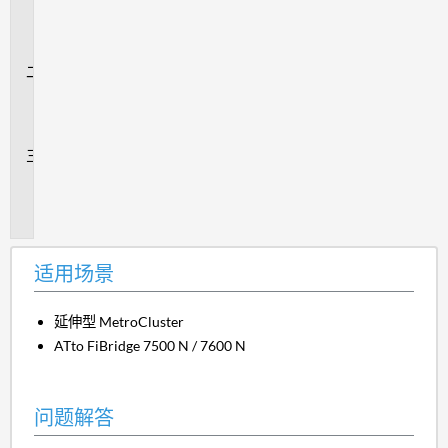
用
场
景
问
题
解
答
追
加
信
息
适用场景
延伸型 MetroCluster
ATto FiBridge 7500 N / 7600 N
问题解答