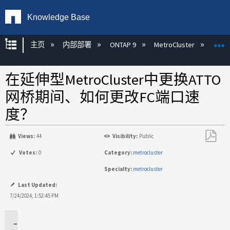
Knowledge Base
扩展/隐缩全局层次
主页
内部部署
ONTAP 9
MetroCluster
M
在延伸型MetroCluster中更换ATTO
网桥期间、如何更改FC端口速
度？
Views:
44
Visibility:
Public
另
Votes:
0
Category:
metrocluster
存
Specialty:
metrocluster
为
PDF
Last Updated:
7/24/2024, 1:52:45 PM
适