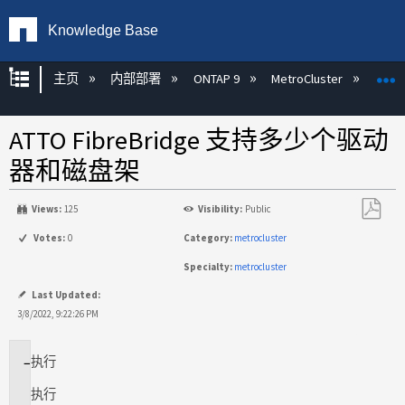
Knowledge Base
扩展/隐缩全局层次
主页
内部部署
ONTAP 9
MetroCluster
M
ATTO FibreBridge 支持多少个驱动
器和磁盘架
Views:
125
Visibility:
Public
另
Votes:
0
Category:
metrocluster
存
Specialty:
metrocluster
为
PDF
Last Updated:
3/8/2022, 9:22:26 PM
执行
适
用
执行
场