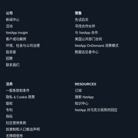
公司
销售
新闻中心
先试后买
活动
寻找合作伙伴
NetApp Insight
与 NetApp 合作
客户成功案例
美国公共部门合同
环境、社会与公司治理
NetApp OnDemand 消费模式
投资者
数据远见者中心
招聘
联系我们
法务
RESOURCES
一般条款和条件
订阅
隐私 & Cookie 政策
搜索 NetApp
版权
知识中心
专利
NetApp 对乌克兰局势的回应
商标
社区使用条款
奴隶制和人口贩运声明
无障碍使用