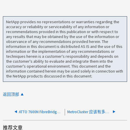
NetApp provides no representations or warranties regarding the
accuracy or reliability or serviceability of any information or
recommendations provided in this publication or with respect to
any results that may be obtained by the use of the information or
observance of any recommendations provided herein. The
information in this document is distributed AS IS and the use of this
information or the implementation of any recommendations or
techniques herein is a customer's responsibility and depends on
the customer's ability to evaluate and integrate them into the
customer's operational environment. This document and the
information contained herein may be used solely in connection with
the NetApp products discussed in this document.
返回顶部
ATTO 7600N FibreBridge 支持多少个驱动器和磁盘架
MetroCluster 应该有多少条路径？
推荐文章