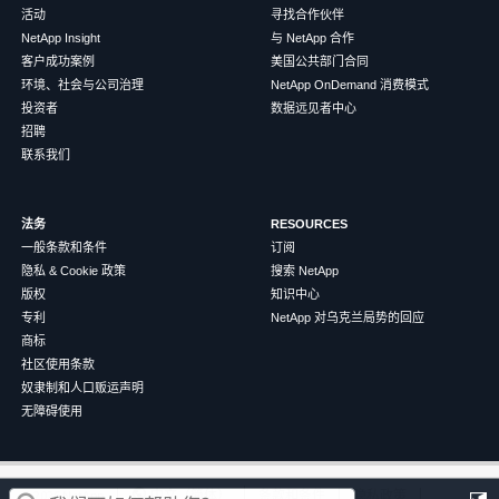
活动
寻找合作伙伴
NetApp Insight
与 NetApp 合作
客户成功案例
美国公共部门合同
环境、社会与公司治理
NetApp OnDemand 消费模式
投资者
数据远见者中心
招聘
联系我们
法务
RESOURCES
一般条款和条件
订阅
隐私 & Cookie 政策
搜索 NetApp
版权
知识中心
专利
NetApp 对乌克兰局势的回应
商标
社区使用条款
奴隶制和人口贩运声明
无障碍使用
这篇文章对您有帮助吗？
©
2026
NetApp
中文（简体）
条款和条件
隐私政策