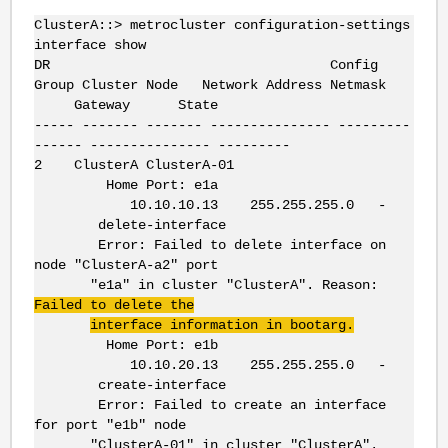
ClusterA::> metrocluster configuration-settings
interface show
DR Config
Group Cluster Node Network Address Netmask
Gateway State
----- ------- ------- --------------- ---------
------ --------------- ---------
2 ClusterA ClusterA-01
Home Port: e1a
10.10.10.13 255.255.255.0 -
delete-interface
Error: Failed to delete interface on
node "ClusterA-a2" port
"e1a" in cluster "ClusterA". Reason:
Failed to delete the
interface information in bootarg.
Home Port: e1b
10.10.20.13 255.255.255.0 -
create-interface
Error: Failed to create an interface
for port "e1b" node
"ClusterA-01" in cluster "ClusterA".