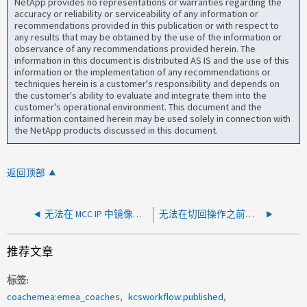
NetApp provides no representations or warranties regarding the
accuracy or reliability or serviceability of any information or
recommendations provided in this publication or with respect to
any results that may be obtained by the use of the information or
observance of any recommendations provided herein. The
information in this document is distributed AS IS and the use of this
information or the implementation of any recommendations or
techniques herein is a customer's responsibility and depends on
the customer's ability to evaluate and integrate them into the
customer's operational environment. This document and the
information contained herein may be used solely in connection with
the NetApp products discussed in this document.
返回顶部
无法在 MCC IP 中镜像数据/根聚合
无法在切回操作之前验证节点和集群组件
推荐文章
标签
coachemea:emea_coaches
kcsworkflow:published