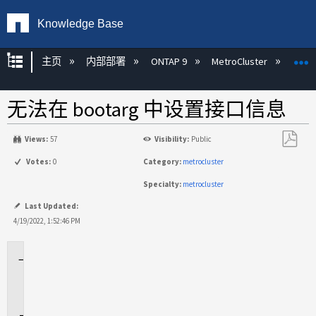
Knowledge Base
扩展/隐缩全局层次
主页
内部部署
ONTAP 9
MetroCluster
M
无法在 bootarg 中设置接口信息
Views:
57
Visibility:
Public
另
Votes:
0
Category:
metrocluster
存
Specialty:
metrocluster
为
PDF
Last Updated:
4/19/2022, 1:52:46 PM
适
用
场
景