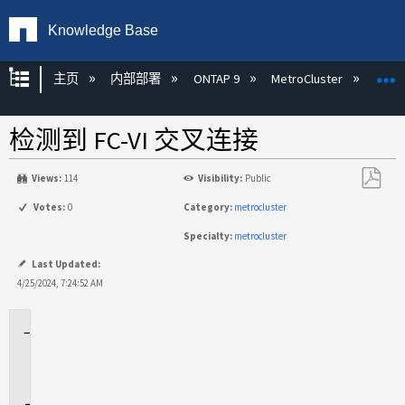
Knowledge Base
扩展/隐缩全局层次
主页
内部部署
ONTAP 9
MetroCluster
M
检测到 FC-VI 交叉连接
Views:
114
Visibility:
Public
另
Votes:
0
Category:
metrocluster
存
Specialty:
metrocluster
为
PDF
Last Updated:
4/25/2024, 7:24:52 AM
适
用
场
景