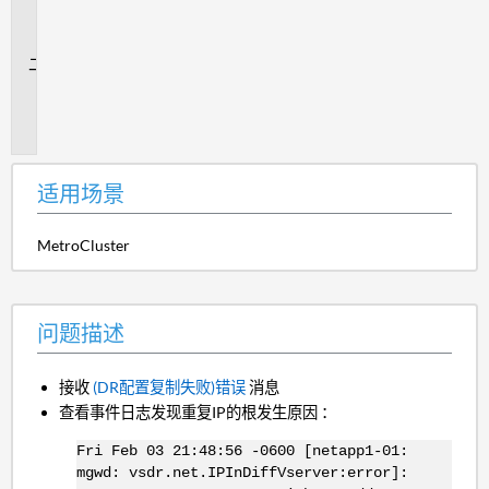
场
景
问
题
描
述
适用场景
MetroCluster
问题描述
接收
(DR配置复制失败)错误
消息
查看事件日志发现重复IP的根发生原因 ：
Fri Feb 03 21:48:56 -0600 [netapp1-01:
mgwd: vsdr.net.IPInDiffVserver:error]: