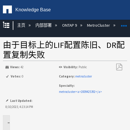
Knowledge Base
扩展/隐缩全局层次
主页
内部部署
ONTAP 9
MetroCluster
M
由于目标上的LIF配置陈旧、DR配
置复制失败
Views:
42
Visibility:
Public
另
Votes:
0
Category:
metrocluster
存
Specialty:
为
metrocluster<a>2009425392</a>
PDF
Last Updated:
8/10/2023, 4:23:14 PM
适
用