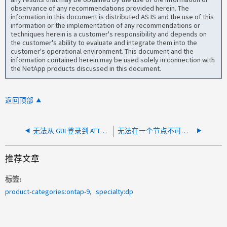
observance of any recommendations provided herein. The
information in this document is distributed AS IS and the use of this
information or the implementation of any recommendations or
techniques herein is a customer's responsibility and depends on
the customer's ability to evaluate and integrate them into the
customer's operational environment. This document and the
information contained herein may be used solely in connection with
the NetApp products discussed in this document.
返回顶部
无法从 GUI 登录到 ATTO 桥接器，但 CLI 工作正常
无法在一个节点不可访问的情况下进行切换
推荐文章
标签
product-categories:ontap-9
specialty:dp