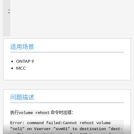
景
问
题
描
述
适用场景
ONTAP 9
MCC
问题描述
执行
命令时出错：
volume rehost
Error: command failed:Cannot rehost volume
"vol1" on Vserver "svm01" to destination "dest-