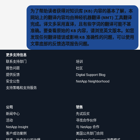
为了帮助读者获得对知识库 (KB) 内容的基本了解，本
网站上的翻译内容均由神经机器翻译 (NMT) 工具翻译
完成。译文多采用直译，且有些字词的翻译可能不甚
准确。要查看原始的 KB 内容，请浏览英文版本。如您
发现任何翻译错误或影响 KB 准确性的问题，可以使用
文章底部的反馈选项报告问题。
更多支持信息
联系支持部门
培训
报告问题
社区
提供反馈
Digital Support Blog
安全公告
NetApp Neighborhood
支持策略和支持服务
公司
销售
新闻中心
先试后买
活动
寻找合作伙伴
NetApp Insight
与 NetApp 合作
客户成功案例
美国公共部门合同
环境、社会与公司治理
NetApp OnDemand 消费模式