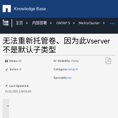
Knowledge Base
扩展/隐缩全局层次
主页
内部部署
ONTAP 9
MetroCluster
M
无法重新托管卷、因为此Vserver
不是默认子类型
Views:
63
Visibility:
Public
另
Votes:
0
Category:
ontap-9
存
Specialty:
dp
为
PDF
Last Updated:
10/28/2024, 8:04:06 AM
适
用
场