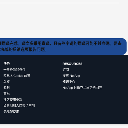
) 工具翻译完成。译文多采用直译，且有些字词的翻译可能不甚准确。要查
文章底部的反馈选项报告问题。
法务
RESOURCES
一般条款和条件
订阅
隐私 & Cookie 政策
搜索 NetApp
版权
知识中心
专利
NetApp 对乌克兰局势的回应
商标
社区使用条款
奴隶制和人口贩运声明
无障碍使用