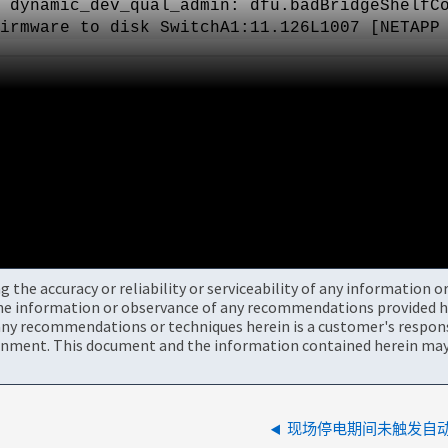
: dynamic_dev_qual_admin: dfu.badBridgeShelf
irmware to disk SwitchA1:11.126L1007 [NETAP
the accuracy or reliability or serviceability of any information 
the information or observance of any recommendations provided he
ny recommendations or techniques herein is a customer's responsi
onment. This document and the information contained herein may 
现场停电期间未触发自