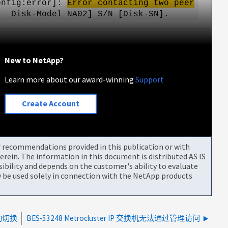
Config:error]:
Error contacting two peer
P Disk-Model NA02] S/N [Disk-SN].
New to NetApp?
Learn more about our award-winning
Support
Create Account
or recommendations provided in this publication or with
rein. The information in this document is distributed AS IS
bility and depends on the customer's ability to evaluate
be used solely in connection with the NetApp products
动切换
BES-53248 Metrocluster IP 交换机无法通过管理访问