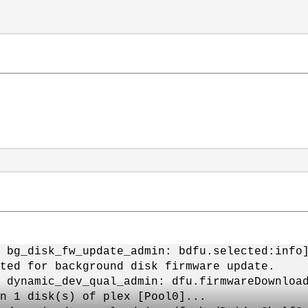
: bg_disk_fw_update_admin: bdfu.selected:inf
ted for background disk firmware update.
 dynamic_dev_qual_admin: dfu.firmwareDownloa
n 1 disk(s) of plex [Pool0]...