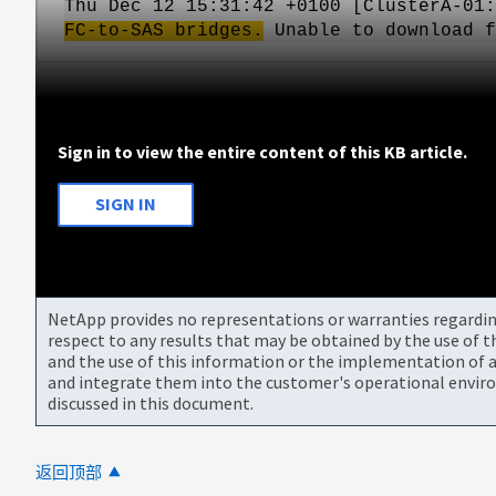
Thu Dec 12 15:31:42 +0100 [ClusterA-01
FC-to-SAS bridges.
Unable to download f
Sign in to view the entire content of this KB article.
SIGN IN
NetApp provides no representations or warranties regarding 
respect to any results that may be obtained by the use of 
and the use of this information or the implementation of a
and integrate them into the customer's operational envir
discussed in this document.
返回顶部