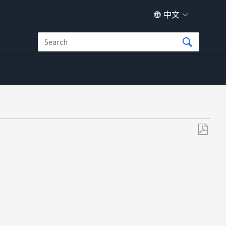
中文
另
存
为
PDF