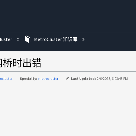
luster
MetroCluster 知识库
S网桥时出错
ocluster
Specialty:
metrocluster
Last Updated:
2/6/2025, 6:03:43 PM