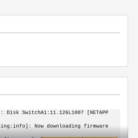
o]: Disk SwitchA1:11.126L1007 [NETAPP
ding:info]: Now downloading firmware