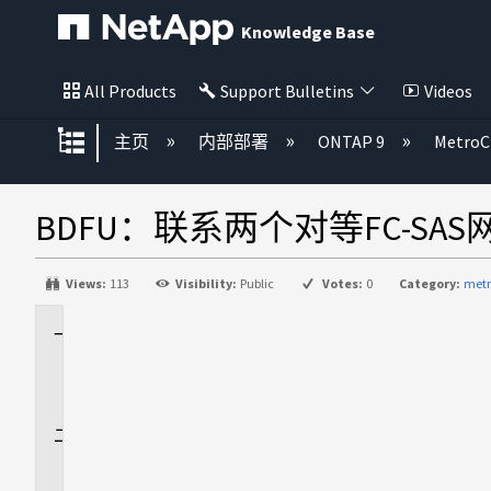
Knowledge Base
All Products
Support Bulletins
Videos
扩展/隐缩全局层次
主页
内部部署
ONTAP 9
MetroC
BDFU：联系两个对等FC-SA
Views:
113
Visibility:
Public
Votes:
0
Category:
metr
适
用
场
景
问
题
描