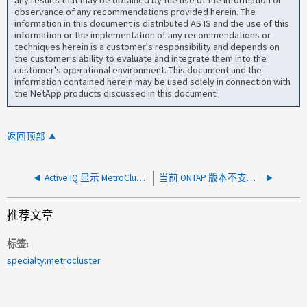
any results that may be obtained by the use of the information or
observance of any recommendations provided herein. The
information in this document is distributed AS IS and the use of this
information or the implementation of any recommendations or
techniques herein is a customer's responsibility and depends on
the customer's ability to evaluate and integrate them into the
customer's operational environment. This document and the
information contained herein may be used solely in connection with
the NetApp products discussed in this document.
返回顶部
Active IQ 显示 MetroCluster 检查的风险
当前 ONTAP 版本不支持 ATTO FibreBridge 上的固件
推荐文章
标签
specialty:metrocluster