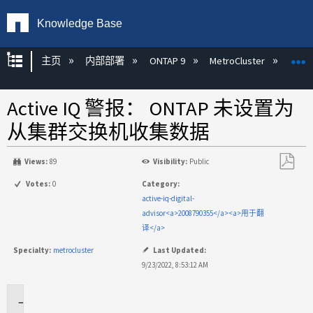
Knowledge Base
扩展/隐缩全局层次
主页
内部部署
ONTAP 9
MetroCluster
M
Active IQ 警报： ONTAP 未设置为
从集群交换机收集数据
Views:
89
Visibility:
Public
另
Votes:
0
Category:
存
active-iq-digital-
为
advisor<a>2008790355</a><a>用于翻
PDF
译</a>
Specialty:
metrocluster
Last Updated:
9/23/2022, 8:53:12 AM
适