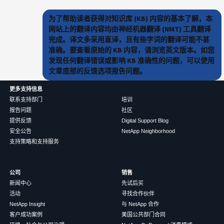
为了帮助读者获得对知识库 (KB) 内容的基本了解，本
网站上的翻译内容均由神经机器翻译 (NMT) 工具翻译
完成。译文多采用直译，且有些字词的翻译可能不甚
准确。要查看原始的 KB 内容，请浏览英文版本。如您
发现任何翻译错误或影响 KB 准确性的问题，可以使用
文章底部的反馈选项报告问题。
更多支持信息
联系支持部门
培训
报告问题
社区
提供反馈
Digital Support Blog
安全公告
NetApp Neighborhood
支持策略和支持服务
公司
销售
新闻中心
先试后买
活动
寻找合作伙伴
NetApp Insight
与 NetApp 合作
客户成功案例
美国公共部门合同