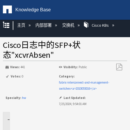
Knowledge Base
扩展/隐缩全局层次
主页
内部部署
交换机
Cisco KBs
Cisco日志中的SFP+状
态"xcvrAbsen"
Views:
441
Visibility:
Public
另
Votes:
0
Category:
存
fabric-interconnect-and-management-
为
switches<a>2010055016</a>
PDF
Specialty:
hw
Last Updated:
7/25/2024, 9:54:01 AM
适
用