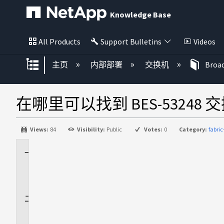
Knowledge Base
All Products
Support Bulletins
Videos
扩展/隐缩全局层次
主页
内部部署
交换机
Broa
在哪里可以找到 BES-53248
Views:
84
Visibility:
Public
Votes:
0
Category:
fabri
适
用
场
景
问
题
解