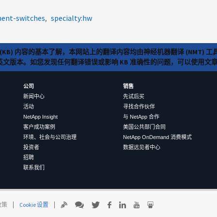
ment-switches
specialty:hw
(KB) 内容的基本了解，本网站上的翻译内容均由神经机器翻译 (NMT
览英文版本。如您发现任何翻译错误或影响 KB 准确性的问题，可以使用
公司
销售
新闻中心
先试后买
活动
寻找合作伙伴
NetApp Insight
与 NetApp 合作
客户成功案例
美国公共部门合同
环境、社会与公司治理
NetApp OnDemand 消费模式
投资者
数据远见者中心
招聘
联系我们
 政策
Cookie 设置