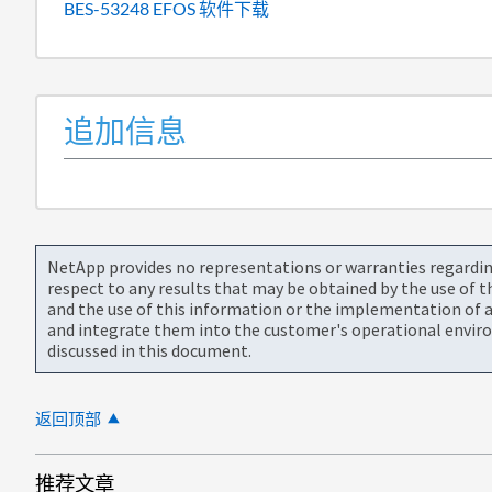
BES-53248 EFOS 软件下载
追加信息
NetApp provides no representations or warranties regarding 
respect to any results that may be obtained by the use of 
and the use of this information or the implementation of a
and integrate them into the customer's operational envir
discussed in this document.
返回顶部
推荐文章