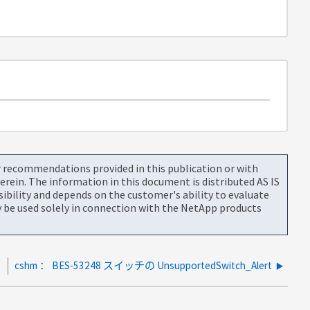
or recommendations provided in this publication or with
rein. The information in this document is distributed AS IS
bility and depends on the customer's ability to evaluate
be used solely in connection with the NetApp products
cshm ： BES-53248 スイッチの UnsupportedSwitch_Alert