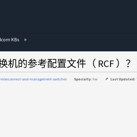
dcom KBs
 交换机的参考配置文件（ RCF ）？
c-interconnect-and-management-switches
Specialty:
hw
Last Updated: