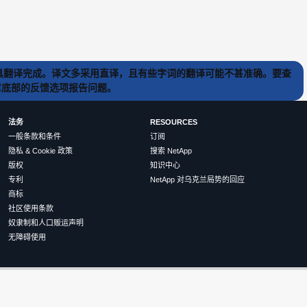
) 工具翻译完成。译文多采用直译，且有些字词的翻译可能不甚准确。要查
文章底部的反馈选项报告问题。
法务
RESOURCES
一般条款和条件
订阅
隐私 & Cookie 政策
搜索 NetApp
版权
知识中心
专利
NetApp 对乌克兰局势的回应
商标
社区使用条款
奴隶制和人口贩运声明
无障碍使用