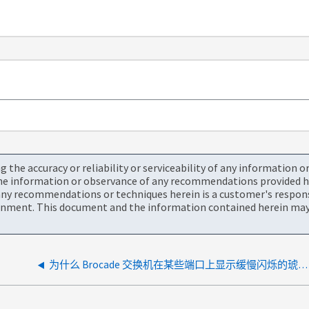
the accuracy or reliability or serviceability of any information 
the information or observance of any recommendations provided he
ny recommendations or techniques herein is a customer's responsi
onment. This document and the information contained herein may 
为什么 Brocade 交换机在某些端口上显示缓慢闪烁的琥珀色指示灯