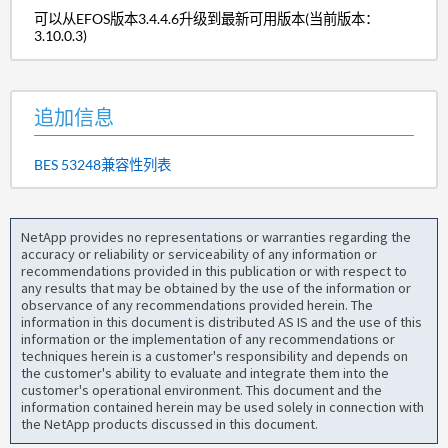
可以从EFOS版本3.4.4.6升级到最新可用版本(当前版本：
3.10.0.3)
追加信息
BES 53248兼容性列表
NetApp provides no representations or warranties regarding the
accuracy or reliability or serviceability of any information or
recommendations provided in this publication or with respect to
any results that may be obtained by the use of the information or
observance of any recommendations provided herein. The
information in this document is distributed AS IS and the use of this
information or the implementation of any recommendations or
techniques herein is a customer's responsibility and depends on
the customer's ability to evaluate and integrate them into the
customer's operational environment. This document and the
information contained herein may be used solely in connection with
the NetApp products discussed in this document.