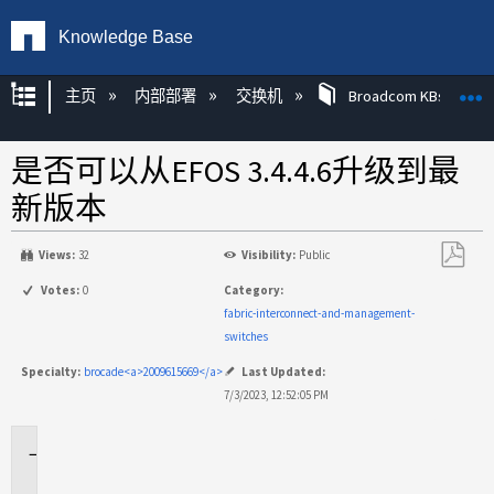
Knowledge Base
扩展/隐缩全局层次
主页
内部部署
交换机
Broadcom KBs
是否可以从EFOS 3.4.4.6升级到最
新版本
Views:
32
Visibility:
Public
另
Votes:
0
Category:
存
fabric-interconnect-and-management-
为
switches
PDF
Specialty:
brocade<a>2009615669</a>
Last Updated:
7/3/2023, 12:52:05 PM
适
用