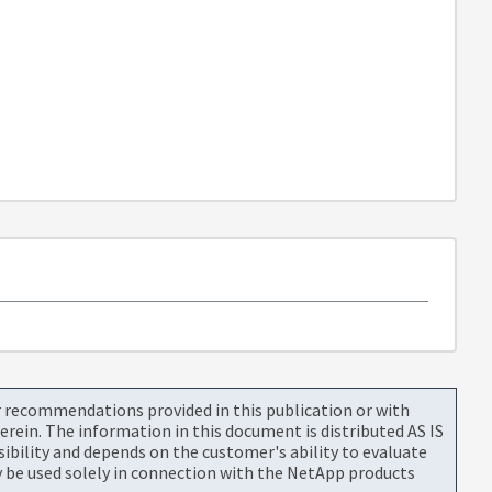
or recommendations provided in this publication or with
rein. The information in this document is distributed AS IS
bility and depends on the customer's ability to evaluate
be used solely in connection with the NetApp products