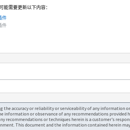
密码后，您可能需要更新以下内容：
 插件
 插件
the accuracy or reliability or serviceability of any information 
the information or observance of any recommendations provided he
ny recommendations or techniques herein is a customer's responsi
onment. This document and the information contained herein may 