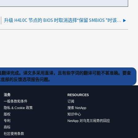
升级 H410C 节点的 BIOS 时取消选择“保留 SMBIOS ”时该怎么办
) 工具翻译完成。译文多采用直译，且有些字词的翻译可能不甚准确。要查
文章底部的反馈选项报告问题。
法务
RESOURCES
一般条款和条件
订阅
隐私 & Cookie 政策
搜索 NetApp
版权
知识中心
专利
NetApp 对乌克兰局势的回应
商标
社区使用条款