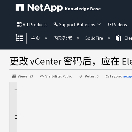
Knowledge Base
All Products
Support Bulletins
Videos
扩展/隐缩全局层次
主页
内部部署
SolidFire
El
更改 vCenter 密码后，应在 E
Views:
93
Visibility:
Public
Votes:
0
Category:
netap
适
用
场
景
问
题
解