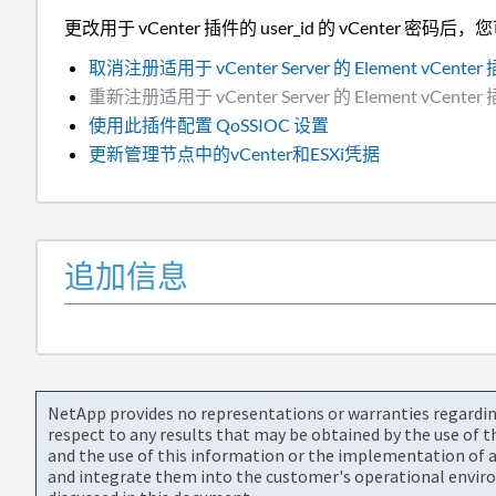
更改用于 vCenter 插件的 user_id 的 vCenter 
取消注册适用于 vCenter Server 的 Element vCenter
重新注册适用于 vCenter Server 的 Element vCenter
使用此插件配置 QoSSIOC 设置
更新管理节点中的vCenter和ESXi凭据
追加信息
NetApp provides no representations or warranties regarding 
respect to any results that may be obtained by the use of 
and the use of this information or the implementation of a
and integrate them into the customer's operational envir