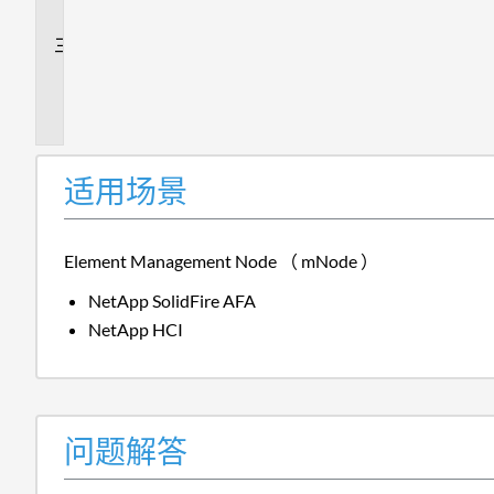
答
追
加
信
息
适用场景
Element Management Node （ mNode ）
NetApp SolidFire AFA
NetApp HCI
问题解答