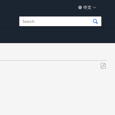
中文
另
存
为
PDF