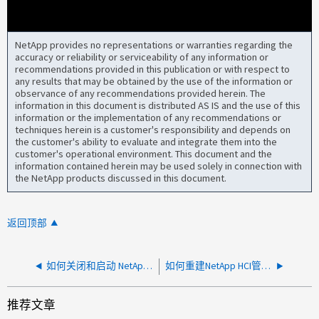
NetApp provides no representations or warranties regarding the
accuracy or reliability or serviceability of any information or
recommendations provided in this publication or with respect to
any results that may be obtained by the use of the information or
observance of any recommendations provided herein. The
information in this document is distributed AS IS and the use of this
information or the implementation of any recommendations or
techniques herein is a customer's responsibility and depends on
the customer's ability to evaluate and integrate them into the
customer's operational environment. This document and the
information contained herein may be used solely in connection with
the NetApp products discussed in this document.
返回顶部
如何关闭和启动 NetApp HCI 系统
如何重建NetApp HCI管理节点Docker集群覆盖网络
推荐文章