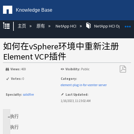
Knowledge Base
扩展/隐缩全局层次
主页
原有
NetApp HCI
NetApp HCI Operatin
如何在vSphere环境中重新注册
Element VCP插件
Views:
469
Visibility:
Public
另
Votes:
0
Category:
存
element-plug-in-for-vcenter-server
为
Specialty:
solidfire
Last Updated:
PDF
1/16/2023, 11:23:02 AM
执行
适
用
执行
场