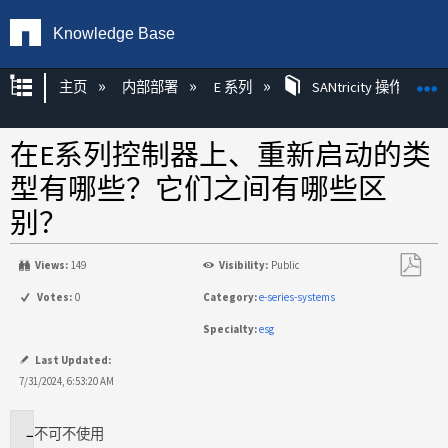
Knowledge Base
扩展/隐缩全局层次
主页
内部部署
E 系列
SANtricity 操作系统
在E系列控制器上、重新启动的类
型有哪些？它们之间有哪些区
别？
Views:
149
Visibility:
Public
另
Votes:
0
Category:
e-series-systems
存
Specialty:
esg
为
PDF
Last Updated:
7/31/2024, 6:53:20 AM
不
可不使用
适