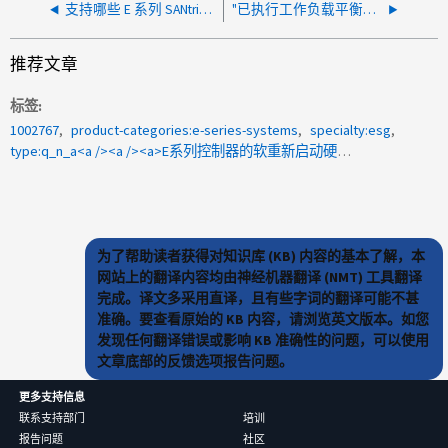
支持哪些 E 系列 SANtricity 操作系统升级路径？
"已执行工作负载平衡分析"信息性事件意味着什么？
推荐文章
标签
1002767
product-categories:e-series-systems
specialty:esg
type:q_n_a<a /><a /><a>E系列控制器的软重新启动硬重新启动差异</a>
为了帮助读者获得对知识库 (KB) 内容的基本了解，本
网站上的翻译内容均由神经机器翻译 (NMT) 工具翻译
完成。译文多采用直译，且有些字词的翻译可能不甚
准确。要查看原始的 KB 内容，请浏览英文版本。如您
发现任何翻译错误或影响 KB 准确性的问题，可以使用
文章底部的反馈选项报告问题。
更多支持信息
联系支持部门
培训
报告问题
社区