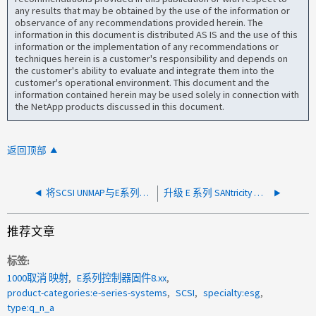
any results that may be obtained by the use of the information or
observance of any recommendations provided herein. The
information in this document is distributed AS IS and the use of this
information or the implementation of any recommendations or
techniques herein is a customer's responsibility and depends on
the customer's ability to evaluate and integrate them into the
customer's operational environment. This document and the
information contained herein may be used solely in connection with
the NetApp products discussed in this document.
返回顶部
将SCSI UNMAP与E系列精简卷结合使用时、VMware需要考虑哪些事项？
升级 E 系列 SANtricity 操作系统的最佳实践是什么？
推荐文章
标签
1000取消 映射
E系列控制器固件8.xx
product-categories:e-series-systems
SCSI
specialty:esg
type:q_n_a