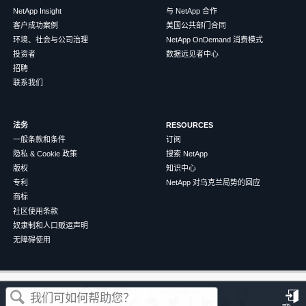
NetApp Insight
与 NetApp 合作
客户成功案例
美国公共部门合同
环境、社会与公司治理
NetApp OnDemand 消费模式
投资者
数据远见者中心
招聘
联系我们
法务
RESOURCES
一般条款和条件
订阅
隐私 & Cookie 政策
搜索 NetApp
版权
知识中心
专利
NetApp 对乌克兰局势的回应
商标
社区使用条款
奴隶制和人口贩运声明
无障碍使用
这篇文章对您有帮助吗？
©
2026
NetApp
中文（简体）
条款和条件
隐私政策
Cookie 政策
Cookie 设置