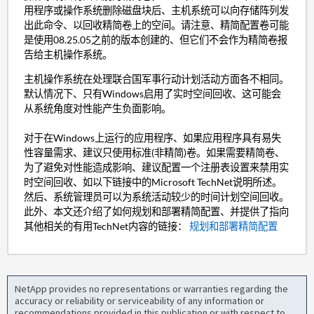
用程序或操作系统删除磁盘块后、主机系统可以向存储阵列发
出此命令、以回收精简卷上的空间。请注意、精简配置卷可能
是使用08.25.05之前的版本创建的、但它们不会作为精简卷报
告给主机操作系统。
主机操作系统在处理联合国军事行动计划活动方面各不相同。
默认情况下、只有Windows启用了实时空间回收、这可能会
从系统角度对性能产生负面影响。
对于在Windows上运行的应用程序、如果应用程序具有易失
性容量需求、建议只使用标准(非精简)卷。如果需要精简卷、
为了避免对性能造成影响、建议配置一个注册表设置来禁用实
时空间回收、如以下链接中的Microsoft TechNet说明所述。
然后、系统管理员可以为系统活动较少的时间计划空间回收。
此外、本文还介绍了如何规划和部署精简配置、并提供了指向
其他相关的有用TechNet内容的链接：
规划和部署精简配置
NetApp provides no representations or warranties regarding the
accuracy or reliability or serviceability of any information or
recommendations provided in this publication or with respect to