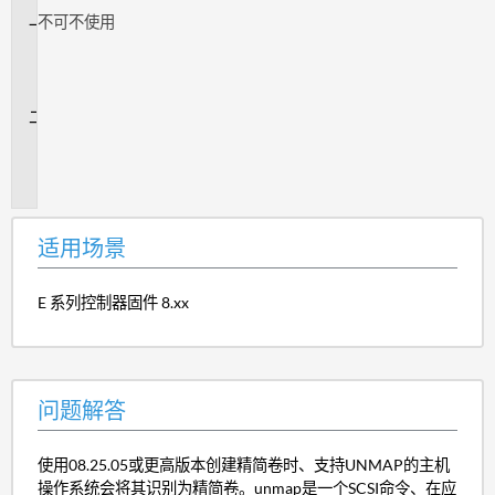
不
可不使用
适
用
场
景
问
题
解
答
适用场景
E 系列控制器固件 8.xx
问题解答
使用08.25.05或更高版本创建精简卷时、支持UNMAP的主机
操作系统会将其识别为精简卷。unmap是一个SCSI命令、在应