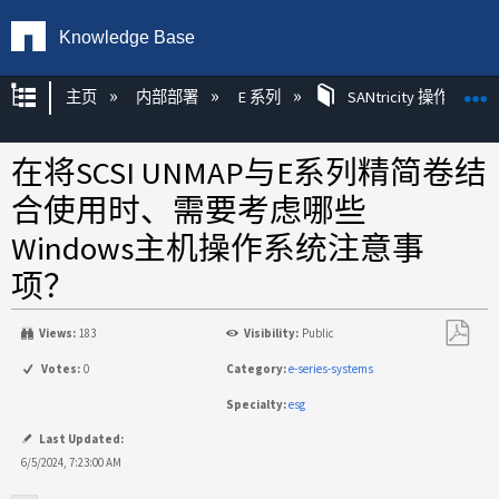
Knowledge Base
扩展/隐缩全局层次
主页
内部部署
E 系列
SANtricity 操作系统
在将SCSI UNMAP与E系列精简卷结
合使用时、需要考虑哪些
Windows主机操作系统注意事
项？
Views:
183
Visibility:
Public
另
Votes:
0
Category:
e-series-systems
存
Specialty:
esg
为
PDF
Last Updated:
6/5/2024, 7:23:00 AM