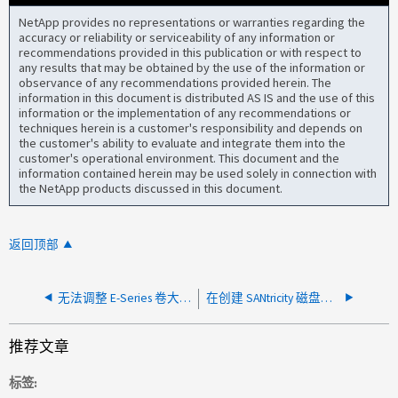
NetApp provides no representations or warranties regarding the
accuracy or reliability or serviceability of any information or
recommendations provided in this publication or with respect to
any results that may be obtained by the use of the information or
observance of any recommendations provided herein. The
information in this document is distributed AS IS and the use of this
information or the implementation of any recommendations or
techniques herein is a customer's responsibility and depends on
the customer's ability to evaluate and integrate them into the
customer's operational environment. This document and the
information contained herein may be used solely in connection with
the NetApp products discussed in this document.
返回顶部
无法调整 E-Series 卷大小，因为正在初始化卷
在创建 SANtricity 磁盘池期间无法查看所有可用的未分配驱动器
推荐文章
标签