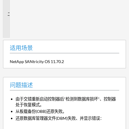
场
景
问
题
描
述
适用场景
NetApp SANtricity OS 11.70.2
问题描述
由于交错重新启动控制器后"检测到数据库损坏"、控制器
处于恢复模式。
从板载备份(OBB)还原失败。
还原数据库管理器文件(DBM)失败、并显示错误：