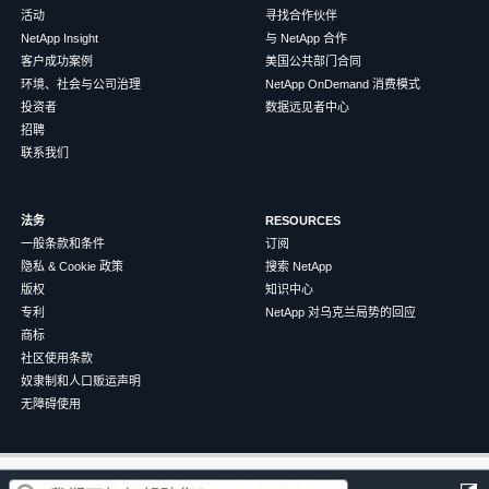
活动
寻找合作伙伴
NetApp Insight
与 NetApp 合作
客户成功案例
美国公共部门合同
环境、社会与公司治理
NetApp OnDemand 消费模式
投资者
数据远见者中心
招聘
联系我们
法务
RESOURCES
一般条款和条件
订阅
隐私 & Cookie 政策
搜索 NetApp
版权
知识中心
专利
NetApp 对乌克兰局势的回应
商标
社区使用条款
奴隶制和人口贩运声明
无障碍使用
这篇文章对您有帮助吗？
©
2026
NetApp
中文（简体）
条款和条件
隐私政策