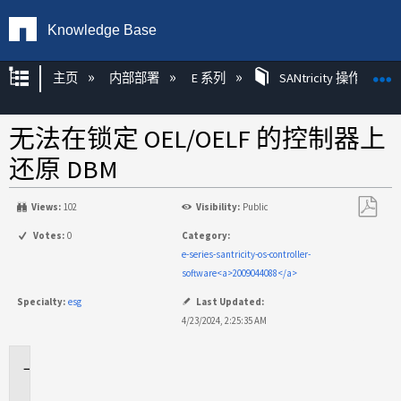
Knowledge Base
扩展/隐缩全局层次
主页
内部部署
E 系列
SANtricity 操作系统
无法在锁定 OEL/OELF 的控制器上
还原 DBM
Views:
102
Visibility:
Public
另
Votes:
0
Category:
存
e-series-santricity-os-controller-
为
software<a>2009044088</a>
PDF
Specialty:
esg
Last Updated:
4/23/2024, 2:25:35 AM
适
用