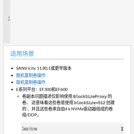
场
景
问
题
描
述
适用场景
SANtricity 11.80.1或更早版本
脱机复制卷操作
联机复制卷操作
E系列平台：EF300和EF600
卷副本问题描述仅影响使用
的
BlockSizeProxy
卷、 这意味着这些卷是使用
创建
blockSize=512
的 、并且这些卷来自由4 k NVMe驱动器组成的卷
组/DDP。