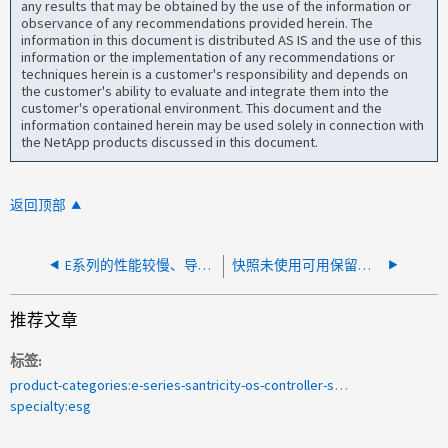
any results that may be obtained by the use of the information or
observance of any recommendations provided herein. The
information in this document is distributed AS IS and the use of this
information or the implementation of any recommendations or
techniques herein is a customer's responsibility and depends on
the customer's ability to evaluate and integrate them into the
customer's operational environment. This document and the
information contained herein may be used solely in connection with
the NetApp products discussed in this document.
返回顶部
E系列的性能较慢、导致显示ESXi消息"性能已下降"
快照未使用可用保留容量自动创建
推荐文章
标签
product-categories:e-series-santricity-os-controller-software
specialty:esg