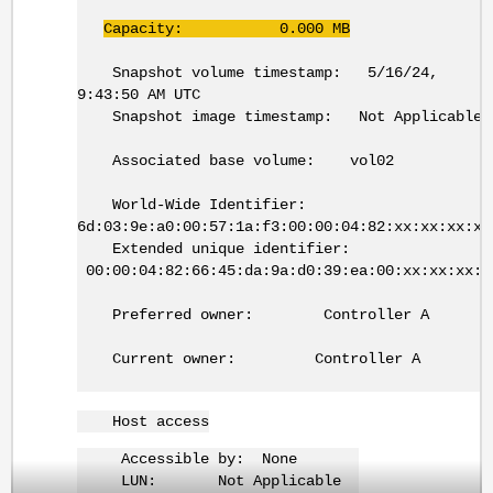
Capacity: 0.000 MB
Snapshot volume timestamp: 5/16/24,
9:43:50 AM UTC
Snapshot image timestamp: Not Applicable
Associated base volume: vol02
World-Wide Identifier:
6d:03:9e:a0:00:57:1a:f3:00:00:04:82:xx:xx:xx:x
Extended unique identifier:
00:00:04:82:66:45:da:9a:d0:39:ea:00:xx:xx:xx:x
Preferred owner: Controller A
Current owner: Controller A
Host access
Accessible by: None
LUN: Not Applicable