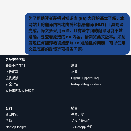
为了帮助读者获得对知识库 (KB) 内容的基本了解，本
网站上的翻译内容均由神经机器翻译 (NMT) 工具翻译
完成。译文多采用直译，且有些字词的翻译可能不甚
准确。要查看原始的 KB 内容，请浏览英文版本。如您
发现任何翻译错误或影响 KB 准确性的问题，可以使用
文章底部的反馈选项报告问题。
更多支持信息
联系支持部门
培训
报告问题
社区
提供反馈
Digital Support Blog
安全公告
NetApp Neighborhood
支持策略和支持服务
公司
销售
新闻中心
先试后买
活动
寻找合作伙伴
NetApp Insight
与 NetApp 合作