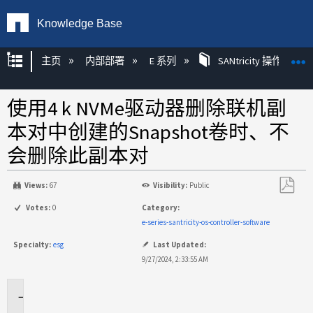
Knowledge Base
扩展/隐缩全局层次
主页
内部部署
E 系列
SANtricity 操作系统
使用4 k NVMe驱动器删除联机副
本对中创建的Snapshot卷时、不
会删除此副本对
Views:
67
Visibility:
Public
另
Votes:
0
Category:
存
e-series-santricity-os-controller-software
为
Specialty:
esg
Last Updated:
PDF
9/27/2024, 2:33:55 AM
适
用