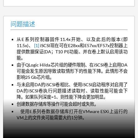
问题描述
从E系列控制器固件11.4x开始、以及此后的版本(即
11.5x)、
[1]
iSCSI现在可在E28xx和E57xx/EF57x控制器上
提供数据保证(DA；T10 PI)功能、并在卷上默认启用该功
能。
由于QLogic Hilda芯片组的硬件限制、在iSCSI卷上启用DA
可能会发生原因导致读取情形下的性能下降。此情形不会
影响25 Gb芯片组。
与未启用DA的iSCSI卷相比、使用iSCSI启动程序对启用了
DA的iSCSI卷执行问题描述读取时、读取性能可能会下
降。如果队列深度=1、则性能下降会更加明显。
创建数据存储库等操作可能会超时或失败。
使用E系列卷数据存储库打开在VMware ESXi上运行的
VM上的文件夹可能需要大约1分钟。