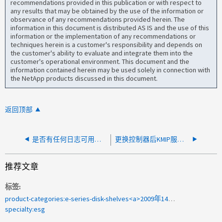
recommendations provided in this publication or with respect to
any results that may be obtained by the use of the information or
observance of any recommendations provided herein. The
information in this document is distributed AS IS and the use of this
information or the implementation of any recommendations or
techniques herein is a customer's responsibility and depends on
the customer's ability to evaluate and integrate them into the
customer's operational environment. This document and the
information contained herein may be used solely in connection with
the NetApp products discussed in this document.
返回顶部
是否有任何日志可用于跟踪是否已达到队列深度限制？
更换控制器后KMIP服务器连接失败
推荐文章
标签
product-categories:e-series-disk-shelves<a>2009年142090年</a>
specialty:esg