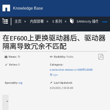
Knowledge Base
扩展/隐缩全局层次
主页
内部部署
E 系列
SANtricity 操作系统
在EF600上更换驱动器后、驱动器
隔离导致冗余不匹配
Views:
79
Visibility:
Public
另
Votes:
0
Category:
存
e-series-disk-shelves<a>2009年142090
为
年</a>
PDF
Specialty:
esg
Last Updated:
4/24/2024, 2:54:28 AM
适
用