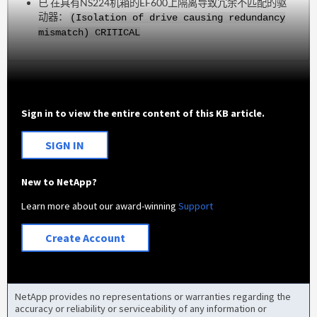
已 在具有NS224机箱的EF600上隔离导致冗余不匹配的驱
动器：
(Isolation of drive causing redundancy
mismatch) CRITICAL
Sign in to view the entire content of this KB article.
SIGN IN
New to NetApp?
Learn more about our award-winning
Support
Create Account
NetApp provides no representations or warranties regarding the
accuracy or reliability or serviceability of any information or