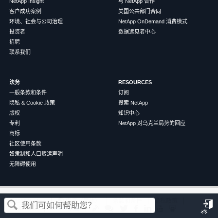
NetApp Insight
与 NetApp 合作
客户成功案例
美国公共部门合同
环境、社会与公司治理
NetApp OnDemand 消费模式
投资者
数据远见者中心
招聘
联系我们
法务
RESOURCES
一般条款和条件
订阅
隐私 & Cookie 政策
搜索 NetApp
版权
知识中心
专利
NetApp 对乌克兰局势的回应
商标
社区使用条款
奴隶制和人口贩运声明
无障碍使用
这篇文章对您有帮助吗？
©
2026
NetApp
中文（简体）
条款和条件
隐私政策
Cookie 政策
Cookie 设置
登