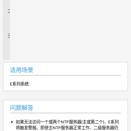
景
问
题
解
答
追
加
信
息
适用场景
E系列系统
问题解答
如果无法访问一个或两个NTP服务器(主或第二个)、E系列
将触发警报。即使主NTP服务器正常工作、二级服务器仍