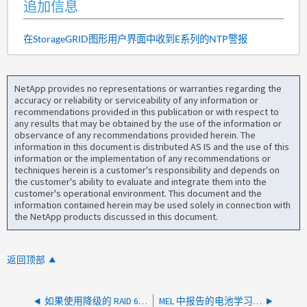
追加信息
在StorageGRID图形用户界面中收到E系列的NTP警报
NetApp provides no representations or warranties regarding the
accuracy or reliability or serviceability of any information or
recommendations provided in this publication or with respect to
any results that may be obtained by the use of the information or
observance of any recommendations provided herein. The
information in this document is distributed AS IS and the use of this
information or the implementation of any recommendations or
techniques herein is a customer's responsibility and depends on
the customer's ability to evaluate and integrate them into the
customer's operational environment. This document and the
information contained herein may be used solely in connection with
the NetApp products discussed in this document.
返回顶部
如果使用降级的 RAID 6 或磁盘池卷发生意外的控制器重新启动，则可能会发生双控制器锁定
MEL 中报告的电池学习周期不完整