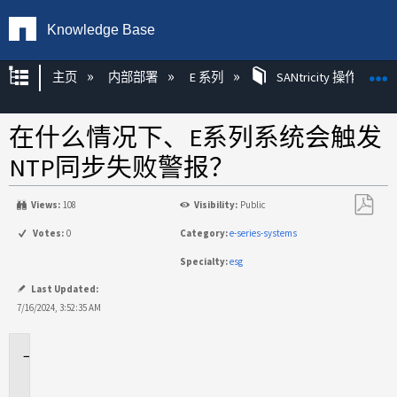
Knowledge Base
扩展/隐缩全局层次
主页
内部部署
E 系列
SANtricity 操作系统
在什么情况下、E系列系统会触发
NTP同步失败警报？
Views:
108
Visibility:
Public
另
Votes:
0
Category:
e-series-systems
存
Specialty:
esg
为
PDF
Last Updated:
7/16/2024, 3:52:35 AM
适
用
场