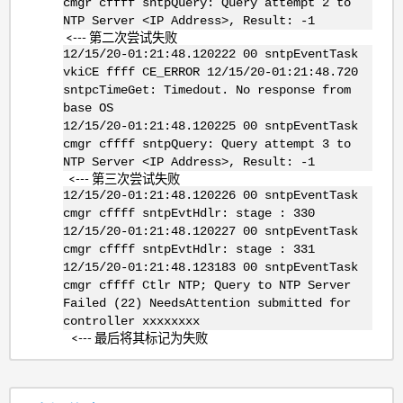
cmgr cffff sntpQuery: Query attempt 2 to
NTP Server <IP Address>, Result: -1
<--- 第二次尝试失败
12/15/20-01:21:48.120222 00 sntpEventTask
vkiCE ffff CE_ERROR 12/15/20-01:21:48.720
sntpcTimeGet: Timedout. No response from
base OS
12/15/20-01:21:48.120225 00 sntpEventTask
cmgr cffff sntpQuery: Query attempt 3 to
NTP Server <IP Address>, Result: -1
<--- 第三次尝试失败
12/15/20-01:21:48.120226 00 sntpEventTask
cmgr cffff sntpEvtHdlr: stage : 330
12/15/20-01:21:48.120227 00 sntpEventTask
cmgr cffff sntpEvtHdlr: stage : 331
12/15/20-01:21:48.123183 00 sntpEventTask
cmgr cffff Ctlr NTP; Query to NTP Server
Failed (22) NeedsAttention submitted for
controller xxxxxxxx
<--- 最后将其标记为失败