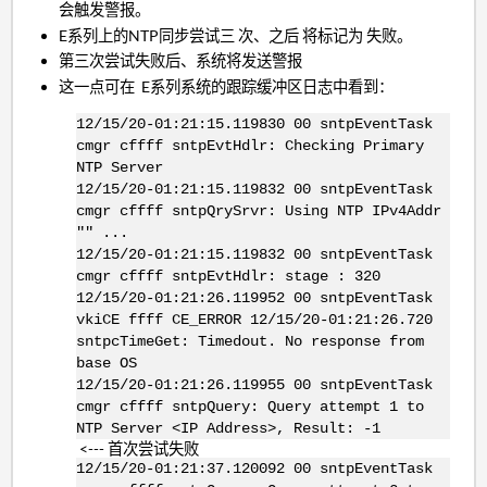
会触发警报。
E系列上的NTP同步尝试三 次、之后 将标记为 失败。
第三次尝试失败后、系统将发送警报
这一点可在 E系列系统的跟踪缓冲区日志中看到：
12/15/20-01:21:15.119830 00 sntpEventTask
cmgr cffff sntpEvtHdlr: Checking Primary
NTP Server
12/15/20-01:21:15.119832 00 sntpEventTask
cmgr cffff sntpQrySrvr: Using NTP IPv4Addr
"" ...
12/15/20-01:21:15.119832 00 sntpEventTask
cmgr cffff sntpEvtHdlr: stage : 320
12/15/20-01:21:26.119952 00 sntpEventTask
vkiCE ffff CE_ERROR 12/15/20-01:21:26.720
sntpcTimeGet: Timedout. No response from
base OS
12/15/20-01:21:26.119955 00 sntpEventTask
cmgr cffff sntpQuery: Query attempt 1 to
NTP Server <IP Address>, Result: -1
<--- 首次尝试失败
12/15/20-01:21:37.120092 00 sntpEventTask