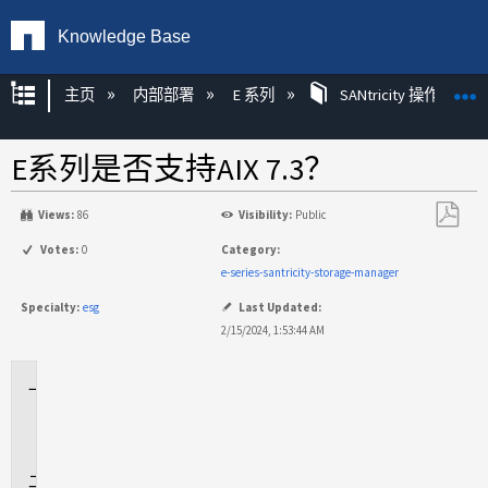
Knowledge Base
扩展/隐缩全局层次
主页
内部部署
E 系列
SANtricity 操作系统
E系列是否支持AIX 7.3？
Views:
86
Visibility:
Public
另
Votes:
0
Category:
存
e-series-santricity-storage-manager
为
Specialty:
esg
Last Updated:
PDF
2/15/2024, 1:53:44 AM
适
用
场
景
问