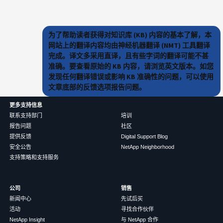
为了帮助读者获得对知识库 (KB) 内容的基本了解，本
网站上的翻译内容均由神经机器翻译 (NMT) 工具翻译
完成。译文多采用直译，且有些字词的翻译可能不甚
准确。要查看原始的 KB 内容，请浏览英文版本。如您
发现任何翻译错误或影响 KB 准确性的问题，可以使用
文章底部的反馈选项报告问题。
更多支持信息
联系支持部门
培训
报告问题
社区
提供反馈
Digital Support Blog
安全公告
NetApp Neighborhood
支持策略和支持服务
公司
销售
新闻中心
先试后买
活动
寻找合作伙伴
NetApp Insight
与 NetApp 合作