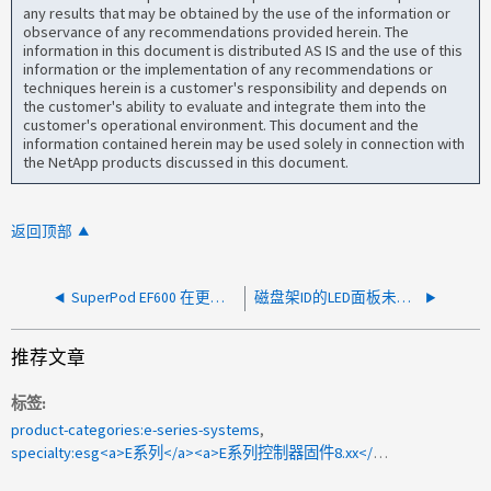
any results that may be obtained by the use of the information or
observance of any recommendations provided herein. The
information in this document is distributed AS IS and the use of this
information or the implementation of any recommendations or
techniques herein is a customer's responsibility and depends on
the customer's ability to evaluate and integrate them into the
customer's operational environment. This document and the
information contained herein may be used solely in connection with
the NetApp products discussed in this document.
返回顶部
SuperPod EF600 在更换期间报告 I2C 繁忙需要恢复
磁盘架ID的LED面板未显示
推荐文章
标签
product-categories:e-series-systems
specialty:esg<a>E系列</a><a>E系列控制器固件8.xx</a><a>E系列控制器固件</a><a>固定</a>