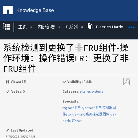
Knowledge Base
扩展/隐缩全局层次
主页
内部部署
E 系列
E-series Hardware KB
系统检测到更换了非FRU组件-操
作环境：操作错误LR：更换了非
FRU组件
Views:
131
Visibility:
Public
另
Votes:
0
Category:
e-series-systems
存
Specialty:
为
esg<a>E系列</a><a>E系列控制器固
PDF
件8.xx</a><a>E系列控制器固件</a>
<a>固定</a>
Last Updated:
5/25/2024, 8:52:22 AM