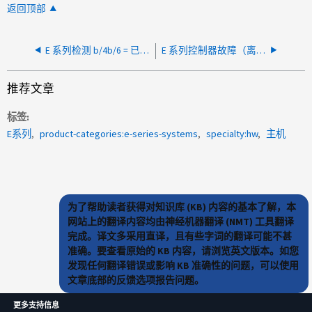
返回顶部
E 系列检测 b/4b/6 = 已中止命令 - 启动程序响应超时
E 系列控制器故障（离线）
推荐文章
标签
E系列
product-categories:e-series-systems
specialty:hw
主机
为了帮助读者获得对知识库 (KB) 内容的基本了解，本
网站上的翻译内容均由神经机器翻译 (NMT) 工具翻译
完成。译文多采用直译，且有些字词的翻译可能不甚
准确。要查看原始的 KB 内容，请浏览英文版本。如您
发现任何翻译错误或影响 KB 准确性的问题，可以使用
文章底部的反馈选项报告问题。
更多支持信息