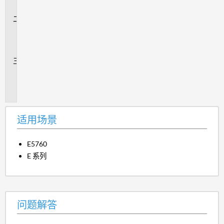
景
问
题
解
答
追
加
信
息
适用场景
E5760
E 系列
问题解答