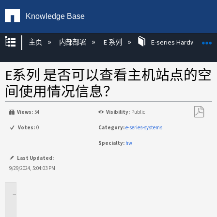
Knowledge Base
扩展/隐缩全局层次
主页
内部部署
E 系列
E-series Hardware KB
E系列 是否可以查看主机站点的空
间使用情况信息？
Views:
54
Visibility:
Public
另
Votes:
0
Category:
e-series-systems
存
Specialty:
hw
为
PDF
Last Updated:
9/29/2024, 5:04:03 PM
适
用
场