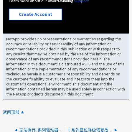
Learn more about our award-winning
Support
Create Account
NetApp provides no representations or warranties regarding the
accuracy or reliability or serviceability of any information or
recommendations provided in this publication or with respect to
any results that may be obtained by the use of the information or
observance of any recommendations provided herein. The
information in this document is distributed AS IS and the use of this
information or the implementation of any recommendations or
techniques herein is a customer's responsibility and depends on
the customer's ability to evaluate and integrate them into the
customer's operational environment. This document and the
information contained herein may be used solely in connection with
the NetApp products discussed in this document.
返回顶部
无法执行E系列驱动器操作、因为驱动器未处于正确的操作状态"错误410"
E 系列盘位降级恢复故障类型代码： 393