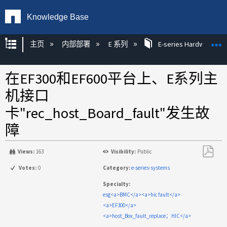
Knowledge Base
扩展/隐缩全局层次
主页
内部部署
E 系列
E-series Hardware KB
在EF300和EF600平台上、E系列主
机接口
卡"rec_host_Board_fault"发生故
障
Views:
163
Visibility:
Public
另
Votes:
0
Category:
e-series-systems
存
Specialty:
为
esg<a>BMC</a><a>hic fault</a>
PDF
<a>EF300</a>
<a>host_Box_fault_replace；HIC</a>