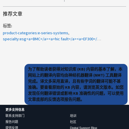
推荐文章
标签
product-categories:e-series-systems
specialty:esg<a>BMC</a><a>hic fault</a><a>EF300</a><a>host_Box_fault_replace；HIC</a>
为了帮助读者获得对知识库 (KB) 内容的基本了解，本
网站上的翻译内容均由神经机器翻译 (NMT) 工具翻译
完成。译文多采用直译，且有些字词的翻译可能不甚
准确。要查看原始的 KB 内容，请浏览英文版本。如您
发现任何翻译错误或影响 KB 准确性的问题，可以使用
文章底部的反馈选项报告问题。
更多支持信息
联系支持部门
培训
报告问题
社区
提供反馈
Digital Support Blog