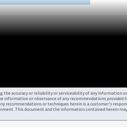
the accuracy or reliability or serviceability of any information 
the information or observance of any recommendations provided he
ny recommendations or techniques herein is a customer's responsi
onment. This document and the information contained herein may 