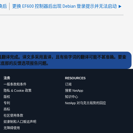
换后
更换 EF600 控制器后出现 Debian 登录提示并无法启动
) 工具翻译完成。译文多采用直译，且有些字词的翻译可能不甚准确。要查
文章底部的反馈选项报告问题。
法务
RESOURCES
一般条款和条件
订阅
隐私 & Cookie 政策
搜索 NetApp
版权
知识中心
专利
NetApp 对乌克兰局势的回应
商标
社区使用条款
奴隶制和人口贩运声明
无障碍使用