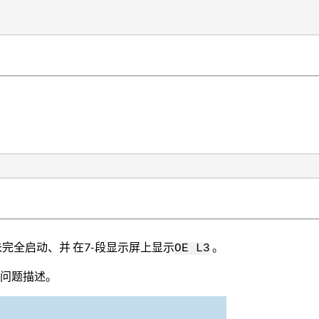
器未完全启动、并 在7-段显示屏上显示
。
OE L3
的问题描述。