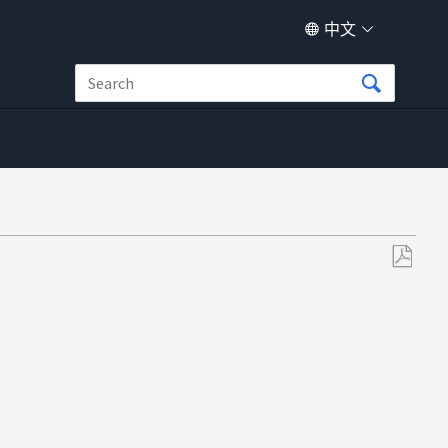
中文
另
存
为
PDF