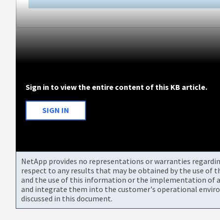
Sign in to view the entire content of this KB article.
SIGN IN
NetApp provides no representations or warranties regarding 
respect to any results that may be obtained by the use of 
and the use of this information or the implementation of a
and integrate them into the customer's operational envir
discussed in this document.