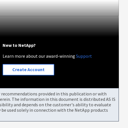
New to NetApp?
Learn more about our award-winning
Support
Create Account
or recommendations provided in this publication or with
rein. The information in this document is distributed AS IS
bility and depends on the customer's ability to evaluate
be used solely in connection with the NetApp products