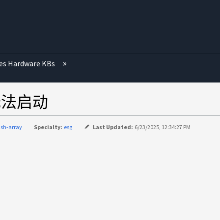
ies Hardware KBs
下无法启动
lash-array
Specialty:
esg
Last Updated:
6/23/2025, 12:34:27 PM