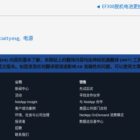
EF300脱机电池更
cialty:esg
电源
(KB) 内容的基本了解，本网站上的翻译内容均由神经机器翻译 (NMT
览英文版本。如您发现任何翻译错误或影响 KB 准确性的问题，可以使用
公司
销售
新闻中心
先试后买
活动
寻找合作伙伴
NetApp Insight
与 NetApp 合作
客户成功案例
美国公共部门合同
环境、社会与公司治理
NetApp OnDemand 消费模式
投资者
数据远见者中心
招聘
联系我们