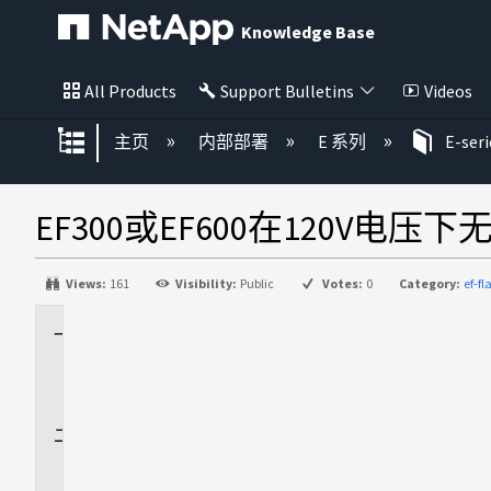
Knowledge Base
All Products
Support Bulletins
Videos
扩展/隐缩全局层次
主页
内部部署
E 系列
E-ser
EF300或EF600在120V电压
Views:
161
Visibility:
Public
Votes:
0
Category:
ef-f
适
用
场
景
问
题
描