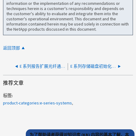
information or the implementation of any recommendations or
techniques herein is a customer's responsibility and depends on
the customer's ability to evaluate and integrate them into the
customer's operational environment. This document and the
information contained herein may be used solely in connection with
the NetApp products discussed in this document.
返回顶部
E 系列报告扩展光纤通道链路关闭
E 系列存储磁盘初始化失败，由卷容量引起
推荐文章
标签
product-categories:e-series-systems
为了帮助读者获得对知识库 (KB) 内容的基本了解，本