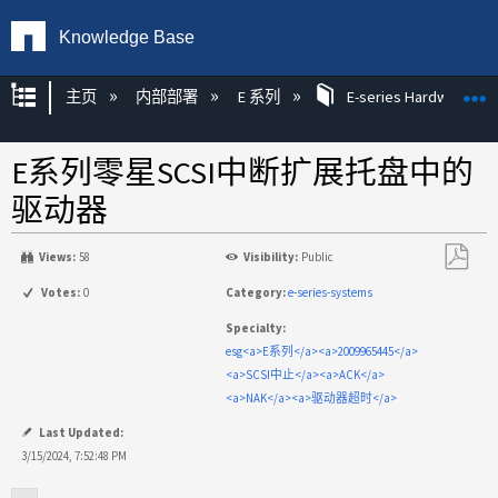
Knowledge Base
扩展/隐缩全局层次
主页
内部部署
E 系列
E-series Hardware KB
E系列零星SCSI中断扩展托盘中的
驱动器
Views:
58
Visibility:
Public
另
Votes:
0
Category:
e-series-systems
存
Specialty:
为
esg<a>E系列</a><a>2009965445</a>
PDF
<a>SCSI中止</a><a>ACK</a>
<a>NAK</a><a>驱动器超时</a>
Last Updated:
3/15/2024, 7:52:48 PM