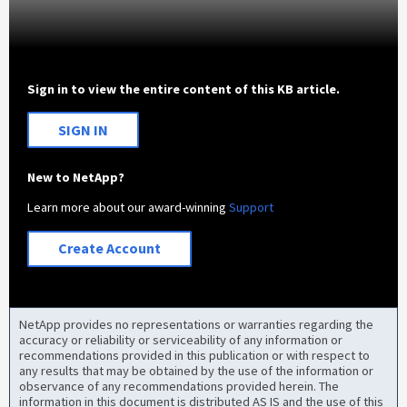
Sign in to view the entire content of this KB article.
SIGN IN
New to NetApp?
Learn more about our award-winning
Support
Create Account
NetApp provides no representations or warranties regarding the
accuracy or reliability or serviceability of any information or
recommendations provided in this publication or with respect to
any results that may be obtained by the use of the information or
observance of any recommendations provided herein. The
information in this document is distributed AS IS and the use of this