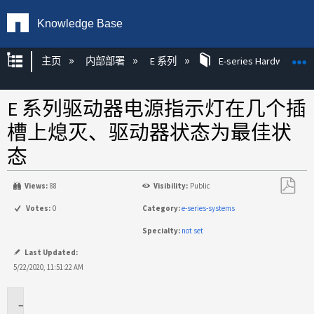
Knowledge Base
扩展/隐缩全局层次
主页
内部部署
E 系列
E-series Hardware KB
E 系列驱动器电源指示灯在几个插
槽上熄灭、驱动器状态为最佳状
态
Views:
88
Visibility:
Public
另
Votes:
0
Category:
e-series-systems
存
Specialty:
not set
为
PDF
Last Updated:
5/22/2020, 11:51:22 AM
适