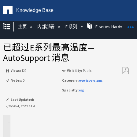
Knowledge Base
扩展/隐缩全局层次
主页
内部部署
E 系列
E-series Hardware KB
已超过E系列最高温度—
AutoSupport 消息
Views:
129
Visibility:
Public
另
Votes:
0
Category:
e-series-systems
存
Specialty:
esg
为
PDF
Last Updated:
7/26/2024, 7:52:17 AM
适
用
场