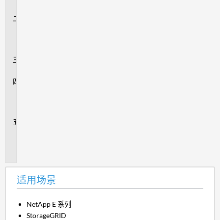
景
事
件
摘
要
验
证
解
决
方
法
追
加
信
息
适用场景
NetApp E 系列
StorageGRID