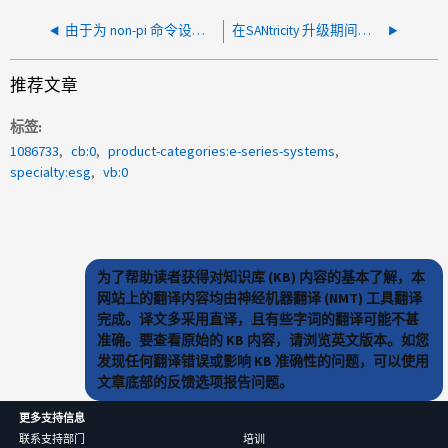
由于为 non-pi 命令设置了 PI 标志，控制器重新启动
在SANtricity 升级期间、"控制器范围的端口已变为故障状态"
推荐文章
标签
1086733
cb:0
product-categories:e-series-systems
specialty:esg
vb:0
为了帮助读者获得对知识库 (KB) 内容的基本了解，本
网站上的翻译内容均由神经机器翻译 (NMT) 工具翻译
完成。译文多采用直译，且有些字词的翻译可能不甚
准确。要查看原始的 KB 内容，请浏览英文版本。如您
发现任何翻译错误或影响 KB 准确性的问题，可以使用
文章底部的反馈选项报告问题。
更多支持信息
联系支持部门
培训