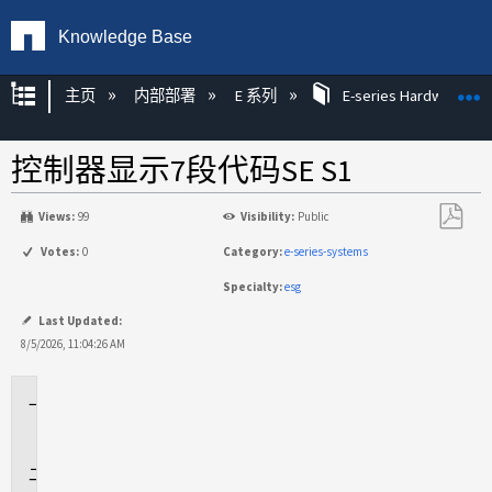
Knowledge Base
扩展/隐缩全局层次
主页
内部部署
E 系列
E-series Hardware KB
控制器显示7段代码SE S1
Views:
99
Visibility:
Public
另
Votes:
0
Category:
e-series-systems
存
Specialty:
esg
为
PDF
Last Updated:
8/5/2026, 11:04:26 AM
适
用
于
问