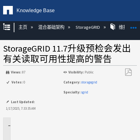
Knowledge Base
扩展/隐缩全局层次
主页
混合基础架构
StorageGRID
维护
StorageGRID 11.7升级预检会发出
有关读取可用性提高的警告
Views:
87
Visibility:
Public
另
Votes:
0
Category:
storagegrid
存
Specialty:
sgrid
为
PDF
Last Updated:
1/17/2025, 7:33:35 AM
适
用
场