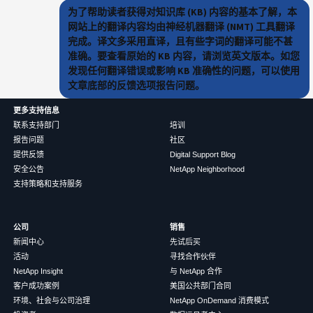
为了帮助读者获得对知识库 (KB) 内容的基本了解，本
网站上的翻译内容均由神经机器翻译 (NMT) 工具翻译
完成。译文多采用直译，且有些字词的翻译可能不甚
准确。要查看原始的 KB 内容，请浏览英文版本。如您
发现任何翻译错误或影响 KB 准确性的问题，可以使用
文章底部的反馈选项报告问题。
更多支持信息
联系支持部门
培训
报告问题
社区
提供反馈
Digital Support Blog
安全公告
NetApp Neighborhood
支持策略和支持服务
公司
销售
新闻中心
先试后买
活动
寻找合作伙伴
NetApp Insight
与 NetApp 合作
客户成功案例
美国公共部门合同
环境、社会与公司治理
NetApp OnDemand 消费模式