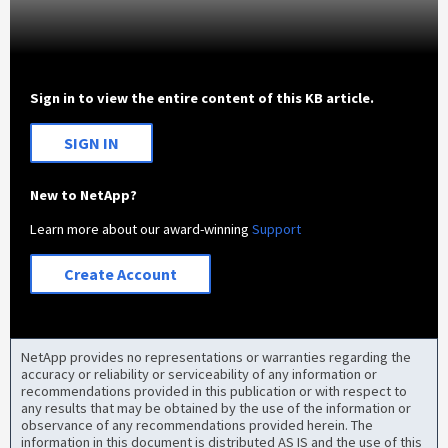
Sign in to view the entire content of this KB article.
SIGN IN
New to NetApp?
Learn more about our award-winning
Support
Create Account
NetApp provides no representations or warranties regarding the
accuracy or reliability or serviceability of any information or
recommendations provided in this publication or with respect to
any results that may be obtained by the use of the information or
observance of any recommendations provided herein. The
information in this document is distributed AS IS and the use of this