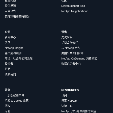
报告问题
社区
提供反馈
Digital Support Blog
安全公告
NetApp Neighborhood
支持策略和支持服务
公司
销售
新闻中心
先试后买
活动
寻找合作伙伴
NetApp Insight
与 NetApp 合作
客户成功案例
美国公共部门合同
环境、社会与公司治理
NetApp OnDemand 消费模式
投资者
数据远见者中心
招聘
联系我们
法务
RESOURCES
一般条款和条件
订阅
隐私 & Cookie 政策
搜索 NetApp
版权
知识中心
专利
NetApp 对乌克兰局势的回应