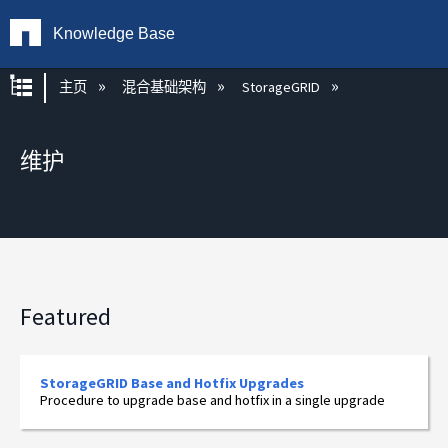
Knowledge Base
扩展/隐缩全局层次
主页
混合基础架构
StorageGRID
维护
Featured
StorageGRID Base and Hotfix Upgrades
Procedure to upgrade base and hotfix in a single upgrade