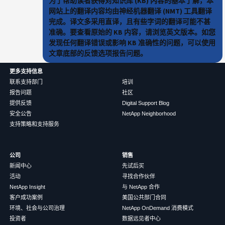
为了帮助读者获得对知识库 (KB) 内容的基本了解，本
网站上的翻译内容均由神经机器翻译 (NMT) 工具翻译
完成。译文多采用直译，且有些字词的翻译可能不甚
准确。要查看原始的 KB 内容，请浏览英文版本。如您
发现任何翻译错误或影响 KB 准确性的问题，可以使用
文章底部的反馈选项报告问题。
更多支持信息
联系支持部门
培训
报告问题
社区
提供反馈
Digital Support Blog
安全公告
NetApp Neighborhood
支持策略和支持服务
公司
销售
新闻中心
先试后买
活动
寻找合作伙伴
NetApp Insight
与 NetApp 合作
客户成功案例
美国公共部门合同
环境、社会与公司治理
NetApp OnDemand 消费模式
投资者
数据远见者中心