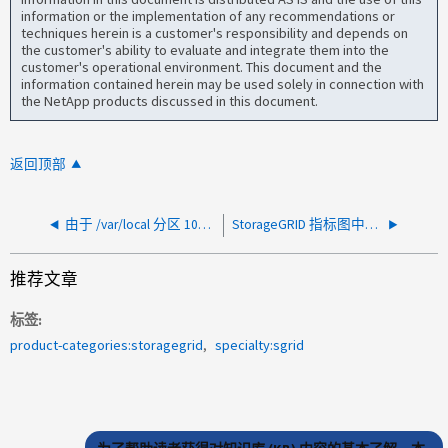
information or the implementation of any recommendations or
techniques herein is a customer's responsibility and depends on
the customer's ability to evaluate and integrate them into the
customer's operational environment. This document and the
information contained herein may be used solely in connection with
the NetApp products discussed in this document.
返回顶部
由于 /var/local 分区 100% 已满，StorageGRID 上报告了系统数据容量不足警报
StorageGRID 指标图中缺失或不一致的指标数据
推荐文章
标签
product-categories:storagegrid
specialty:sgrid