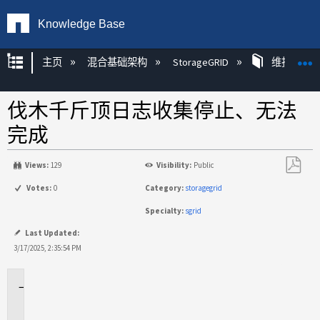
Knowledge Base
扩展/隐缩全局层次
主页
混合基础架构
StorageGRID
维护
伐木千斤顶日志收集停止、无法
完成
Views:
129
Visibility:
Public
另
Votes:
0
Category:
storagegrid
存
Specialty:
sgrid
为
PDF
Last Updated:
3/17/2025, 2:35:54 PM
适
用
场