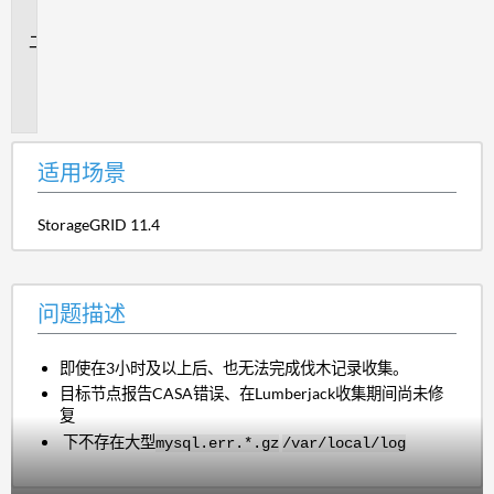
景
问
题
描
述
适用场景
StorageGRID 11.4
问题描述
即使在3小时及以上后、也无法完成伐木记录收集。
目标节点报告CASA错误、在Lumberjack收集期间尚未修
复
下不存在大型
mysql.err.*.gz
/var/local/log