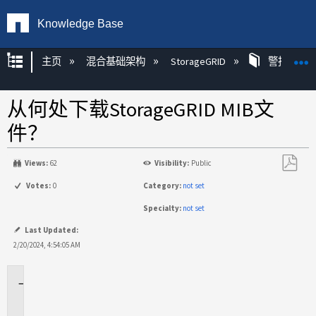
Knowledge Base
扩展/隐缩全局层次
主页
混合基础架构
StorageGRID
警报
从何处下载StorageGRID MIB文
件？
Views:
62
Visibility:
Public
另
Votes:
0
Category:
not set
存
Specialty:
not set
为
PDF
Last Updated:
2/20/2024, 4:54:05 AM
适
用
场