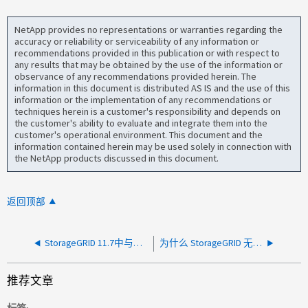
NetApp provides no representations or warranties regarding the
accuracy or reliability or serviceability of any information or
recommendations provided in this publication or with respect to
any results that may be obtained by the use of the information or
observance of any recommendations provided herein. The
information in this document is distributed AS IS and the use of this
information or the implementation of any recommendations or
techniques herein is a customer's responsibility and depends on
the customer's ability to evaluate and integrate them into the
customer's operational environment. This document and the
information contained herein may be used solely in connection with
the NetApp products discussed in this document.
返回顶部
StorageGRID 11.7中与禁止全部通知对应的功能是什么？
为什么 StorageGRID 无法与节点通信警报未触发
推荐文章