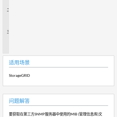
景
问
题
解
答
追
加
信
息
适用场景
StorageGRID
问题解答
要获取在第三方SNMP服务器中使用的MIB (管理信息库)文