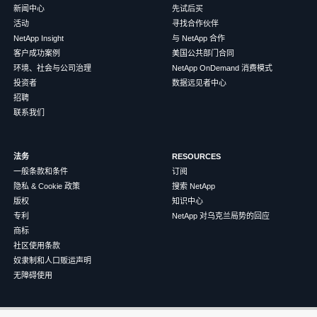
新闻中心
先试后买
活动
寻找合作伙伴
NetApp Insight
与 NetApp 合作
客户成功案例
美国公共部门合同
环境、社会与公司治理
NetApp OnDemand 消费模式
投资者
数据远见者中心
招聘
联系我们
法务
RESOURCES
一般条款和条件
订阅
隐私 & Cookie 政策
搜索 NetApp
版权
知识中心
专利
NetApp 对乌克兰局势的回应
商标
社区使用条款
奴隶制和人口贩运声明
无障碍使用