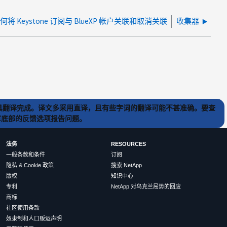
何将 Keystone 订阅与 BlueXP 帐户关联和取消关联
收集器
) 工具翻译完成。译文多采用直译，且有些字词的翻译可能不甚准确。要查
文章底部的反馈选项报告问题。
法务
RESOURCES
一般条款和条件
订阅
隐私 & Cookie 政策
搜索 NetApp
版权
知识中心
专利
NetApp 对乌克兰局势的回应
商标
社区使用条款
奴隶制和人口贩运声明