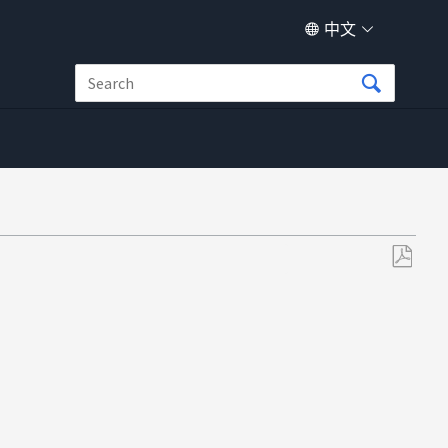
中文
另
存
为
PDF