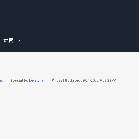
计费
？
et
Specialty:
keystone
Last Updated:
9/24/2025, 6:33:28 PM