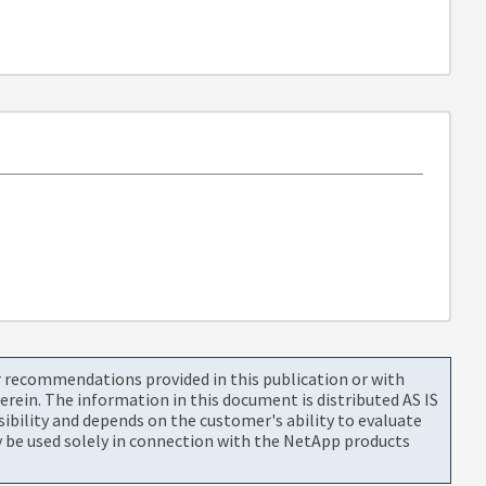
or recommendations provided in this publication or with
rein. The information in this document is distributed AS IS
bility and depends on the customer's ability to evaluate
be used solely in connection with the NetApp products