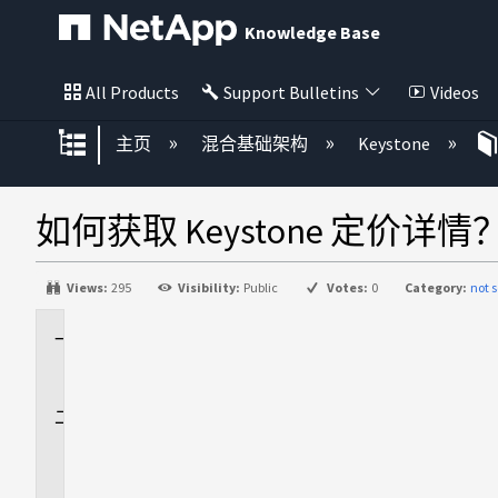
Knowledge Base
All Products
Support Bulletins
Videos
扩展/隐缩全局层次
主页
混合基础架构
Keystone
如何获取 Keystone 定价详情
Views:
295
Visibility:
Public
Votes:
0
Category:
not s
适
用
于
问
题
解
答