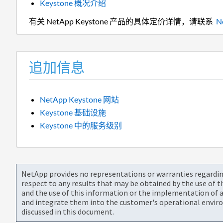
Keystone 概况介绍
有关 NetApp Keystone 产品的具体定价详情，请联系
N
追加信息
NetApp Keystone 网站
Keystone 基础设施
Keystone 中的服务级别
NetApp provides no representations or warranties regarding 
respect to any results that may be obtained by the use of 
and the use of this information or the implementation of a
and integrate them into the customer's operational envir
discussed in this document.