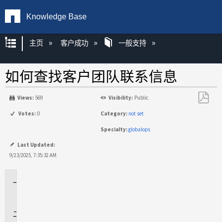
Knowledge Base
扩展/隐缩全局层次
主页
客户成功
一般支持
如何查找客户团队联系信息
Views:
569
Visibility:
Public
另
Votes:
0
Category:
not set
存
Specialty:
globalops
为
PDF
Last Updated:
9/23/2025, 7:35:32 AM
适
用
于
说