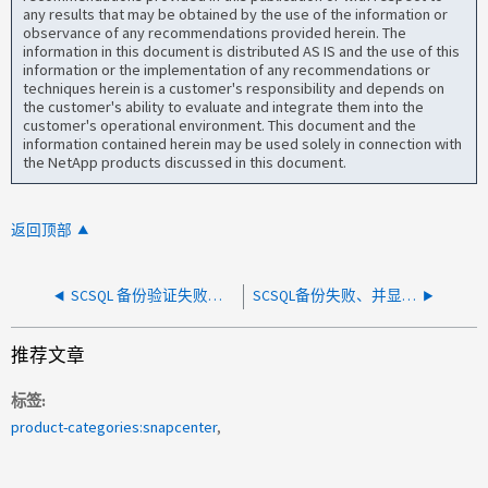
any results that may be obtained by the use of the information or
observance of any recommendations provided herein. The
information in this document is distributed AS IS and the use of this
information or the implementation of any recommendations or
techniques herein is a customer's responsibility and depends on
the customer's ability to evaluate and integrate them into the
customer's operational environment. This document and the
information contained herein may be used solely in connection with
the NetApp products discussed in this document.
返回顶部
SCSQL 备份验证失败，出现"NFS 服务器已拒绝挂载请求"
SCSQL备份失败、并显示错误"无法找到数据库文件"
推荐文章
标签
product-categories:snapcenter