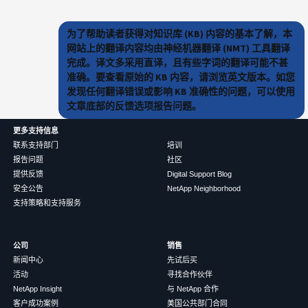
为了帮助读者获得对知识库 (KB) 内容的基本了解，本
网站上的翻译内容均由神经机器翻译 (NMT) 工具翻译
完成。译文多采用直译，且有些字词的翻译可能不甚
准确。要查看原始的 KB 内容，请浏览英文版本。如您
发现任何翻译错误或影响 KB 准确性的问题，可以使用
文章底部的反馈选项报告问题。
更多支持信息
联系支持部门
培训
报告问题
社区
提供反馈
Digital Support Blog
安全公告
NetApp Neighborhood
支持策略和支持服务
公司
销售
新闻中心
先试后买
活动
寻找合作伙伴
NetApp Insight
与 NetApp 合作
客户成功案例
美国公共部门合同