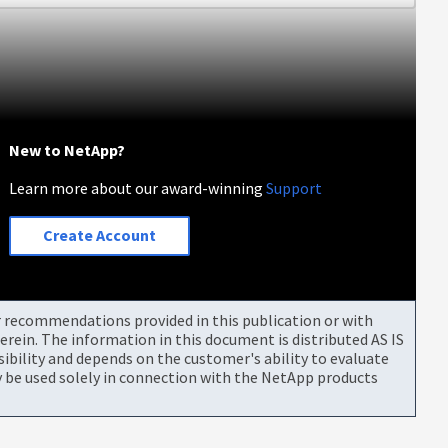
New to NetApp?
Learn more about our award-winning
Support
Create Account
or recommendations provided in this publication or with
rein. The information in this document is distributed AS IS
bility and depends on the customer's ability to evaluate
be used solely in connection with the NetApp products