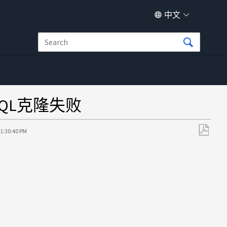
中文
SCSQL克隆失败
11:30:40 PM
另
存
为
PDF