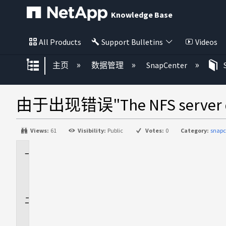
Knowledge Base
All Products
Support Bulletins
Videos
扩展/隐缩全局层次
主页
数据管理
SnapCenter
由于出现错误"The NFS server d
Views:
61
Visibility:
Public
Votes:
0
Category:
snapc
适
用
场
景
问
题
描