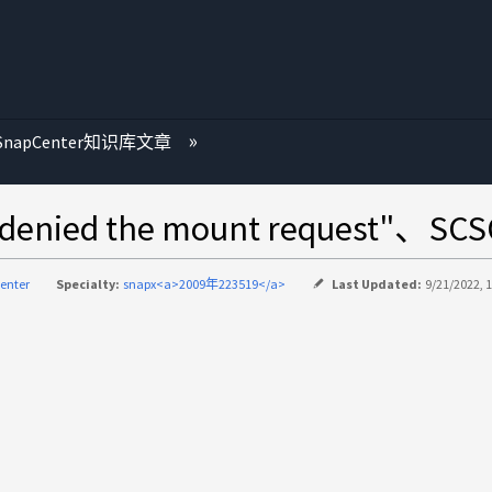
SnapCenter知识库文章
enied the mount request"、
enter
Specialty:
snapx<a>2009年223519</a>
Last Updated:
9/21/2022, 