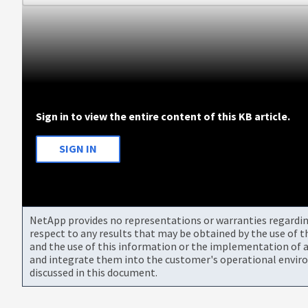
Sign in to view the entire content of this KB article.
SIGN IN
NetApp provides no representations or warranties regarding 
respect to any results that may be obtained by the use of 
and the use of this information or the implementation of a
and integrate them into the customer's operational envir
discussed in this document.