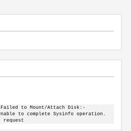
 Failed to Mount/Attach Disk:-
Unable to complete Sysinfo operation.
t request