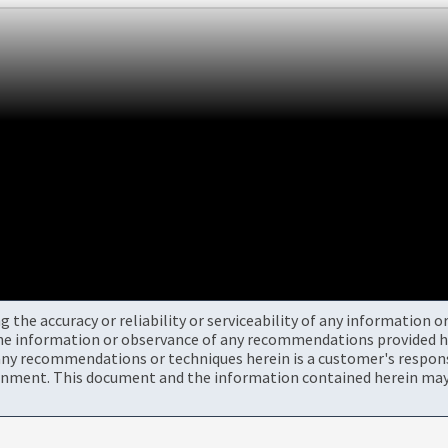
the accuracy or reliability or serviceability of any information 
the information or observance of any recommendations provided he
ny recommendations or techniques herein is a customer's responsi
onment. This document and the information contained herein may 