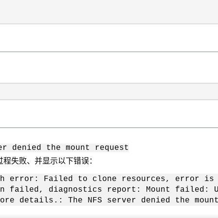
er denied the mount request
管理过程失败、并显示以下错误：
h error: Failed to clone resources, error is
n failed, diagnostics report: Mount failed: 
ore details.: The NFS server denied the moun