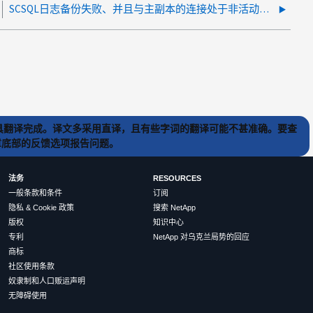
SCSQL日志备份失败、并且与主副本的连接处于非活动状态
) 工具翻译完成。译文多采用直译，且有些字词的翻译可能不甚准确。要查
文章底部的反馈选项报告问题。
法务
RESOURCES
一般条款和条件
订阅
隐私 & Cookie 政策
搜索 NetApp
版权
知识中心
专利
NetApp 对乌克兰局势的回应
商标
社区使用条款
奴隶制和人口贩运声明
无障碍使用