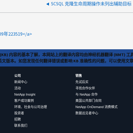
SCSQL 克隆生命周期操作未列出辅助目标
009年223519</a>
(KB) 内容的基本了解，本网站上的翻译内容均由神经机器翻译 (NMT
览英文版本。如您发现任何翻译错误或影响 KB 准确性的问题，可以使用
公司
销售
新闻中心
先试后买
活动
寻找合作伙伴
NetApp Insight
与 NetApp 合作
客户成功案例
美国公共部门合同
环境、社会与公司治理
NetApp OnDemand 消费模式
投资者
数据远见者中心
招聘
联系我们