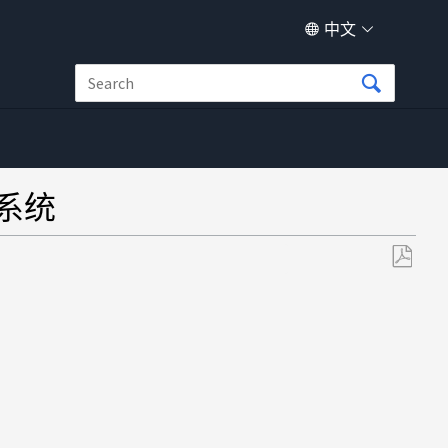
中文
件系统
另
存
为
PDF