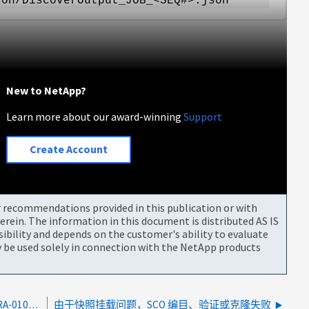
son/DiscoverOutput_JOB_<SEQ#>.json
New to NetApp?
Learn more about our award-winning
Support
Create Account
or recommendations provided in this publication or with
rein. The information in this document is distributed AS IS
bility and depends on the customer's ability to evaluate
be used solely in connection with the NetApp products
目录化的SCO备份失败、并显示RMAN-03002和ORA-01034错误
由于快照挂载问题，SCO 编目、验证或克隆失败