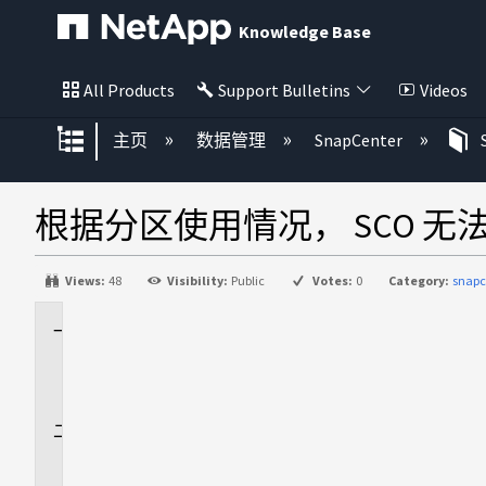
Knowledge Base
All Products
Support Bulletins
Videos
扩展/隐缩全局层次
主页
数据管理
SnapCenter
根据分区使用情况， SCO 无法在
Views:
48
Visibility:
Public
Votes:
0
Category:
snapc
适
用
场
景
问
题
描