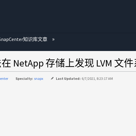
SnapCenter知识库文章
 NetApp 存储上发现 LVM 文
enter
Specialty:
snapx
Last Updated:
6/7/2021, 8:23:17 AM