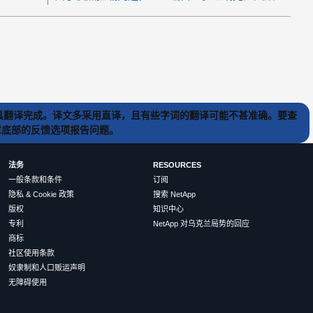
) 工具翻译完成。译文多采用直译，且有些字词的翻译可能不甚准确。要查
文章底部的反馈选项报告问题。
法务
RESOURCES
一般条款和条件
订阅
隐私 & Cookie 政策
搜索 NetApp
版权
知识中心
专利
NetApp 对乌克兰局势的回应
商标
社区使用条款
奴隶制和人口贩运声明
无障碍使用