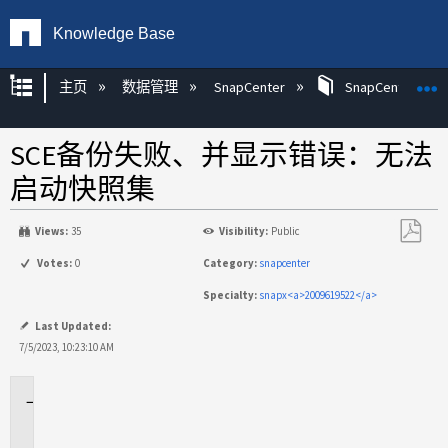
Knowledge Base
扩展/隐缩全局层次
主页
数据管理
SnapCenter
SnapCenter
SCE备份失败、并显示错误：无法
启动快照集
Views:
35
Visibility:
Public
另
Votes:
0
Category:
snapcenter
存
Specialty:
snapx<a>2009619522</a>
为
PDF
Last Updated:
7/5/2023, 10:23:10 AM
适
用
场