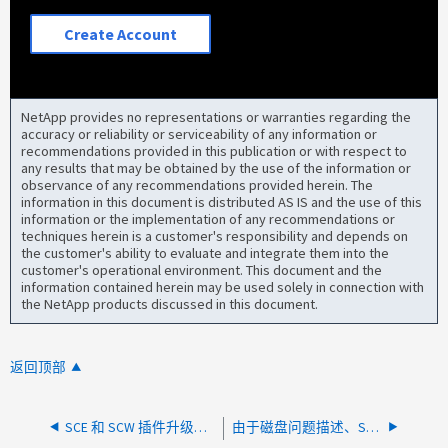
Create Account
NetApp provides no representations or warranties regarding the
accuracy or reliability or serviceability of any information or
recommendations provided in this publication or with respect to
any results that may be obtained by the use of the information or
observance of any recommendations provided herein. The
information in this document is distributed AS IS and the use of this
information or the implementation of any recommendations or
techniques herein is a customer's responsibility and depends on
the customer's ability to evaluate and integrate them into the
customer's operational environment. This document and the
information contained herein may be used solely in connection with
the NetApp products discussed in this document.
返回顶部
SCE 和 SCW 插件升级到 4.6 或 4.7 无法注册 navssprv 提供程序
由于磁盘问题描述、SCE备份失败、并显示VSS_E_Provider_vetto错误