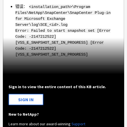
错误：
<installation_path>\Program
Files\NetApp\SnapCenter\SnapCenter Plug-in
for Microsoft Exchange
Server\log\SCE_<id>.log
Error: Failed to start snapshot set [Error
Code: -2147212522]
[VSS_E_SNAPSHOT_SET_IN_PROGRESS] [Error
Code: -2147212522]
[VSS_E_SNAPSHOT_SET_IN_PROGRESS]
Sign in to view the entire content of this KB article.
SIGN IN
New to NetApp?
Learn more about our award-winning
Support