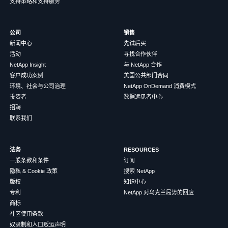
支持策略和支持服务
公司
销售
新闻中心
先试后买
活动
寻找合作伙伴
NetApp Insight
与 NetApp 合作
客户成功案例
美国公共部门合同
环境、社会与公司治理
NetApp OnDemand 消费模式
投资者
数据远见者中心
招聘
联系我们
法务
RESOURCES
一般条款和条件
订阅
隐私 & Cookie 政策
搜索 NetApp
版权
知识中心
专利
NetApp 对乌克兰局势的回应
商标
社区使用条款
奴隶制和人口贩运声明