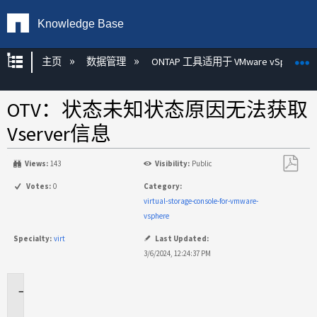
Knowledge Base
扩展/隐缩全局层次
主页
数据管理
ONTAP 工具适用于 VMware vSphere
OTV：状态未知状态原因无法获取
Vserver信息
Views:
143
Visibility:
Public
另
Votes:
0
Category:
存
virtual-storage-console-for-vmware-
为
vsphere
PDF
Specialty:
virt
Last Updated:
3/6/2024, 12:24:37 PM
适
用