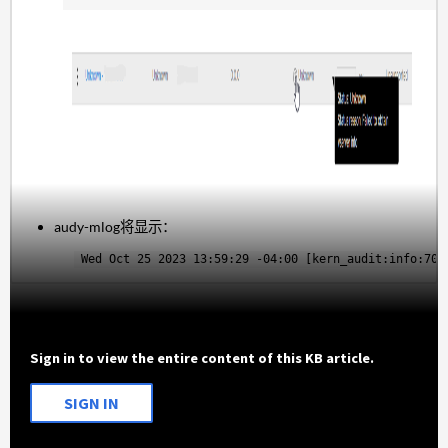
audy-mlog将显示：
Wed Oct 25 2023 13:59:29 -04:00 [kern_audit:info:708
Sign in to view the entire content of this KB article.
SIGN IN