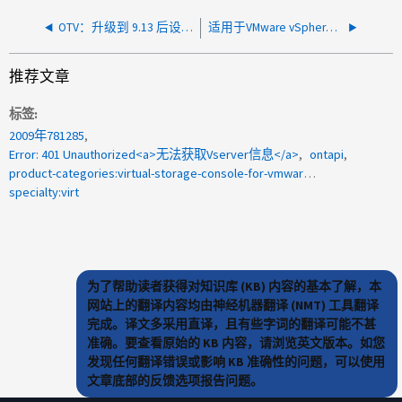
OTV：升级到 9.13 后设备重新启动时服务未启动
适用于VMware vSphere的ONTAP 工具(OTV)：存储系统菜单不会列出所有SVM
推荐文章
标签
2009年781285
Error: 401 Unauthorized<a>无法获取Vserver信息</a>
ontapi
product-categories:virtual-storage-console-for-vmware-vsphere
specialty:virt
为了帮助读者获得对知识库 (KB) 内容的基本了解，本
网站上的翻译内容均由神经机器翻译 (NMT) 工具翻译
完成。译文多采用直译，且有些字词的翻译可能不甚
准确。要查看原始的 KB 内容，请浏览英文版本。如您
发现任何翻译错误或影响 KB 准确性的问题，可以使用
文章底部的反馈选项报告问题。