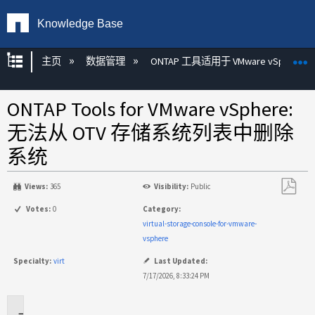
Knowledge Base
扩展/隐缩全局层次
主页
数据管理
ONTAP 工具适用于 VMware vSphere
ONTAP Tools for VMware vSphere:
无法从 OTV 存储系统列表中删除
系统
Views:
365
Visibility:
Public
另
Votes:
0
Category:
存
virtual-storage-console-for-vmware-
为
vsphere
PDF
Specialty:
virt
Last Updated:
7/17/2026, 8:33:24 PM
适